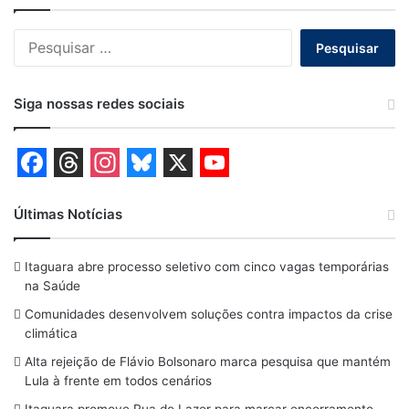
Pesquisar
por:
Siga nossas redes sociais
F
T
I
B
X
Y
a
h
n
l
o
Últimas Notícias
c
r
s
u
u
Itaguara abre processo seletivo com cinco vagas temporárias
e
e
t
e
T
na Saúde
b
a
a
s
u
Comunidades desenvolvem soluções contra impactos da crise
o
d
g
k
b
climática
o
s
r
y
e
Alta rejeição de Flávio Bolsonaro marca pesquisa que mantém
Lula à frente em todos cenários
k
a