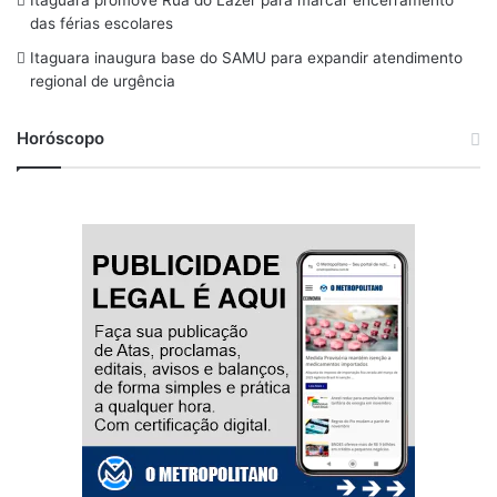
Itaguara promove Rua do Lazer para marcar encerramento
m
das férias escolares
Itaguara inaugura base do SAMU para expandir atendimento
regional de urgência
Horóscopo