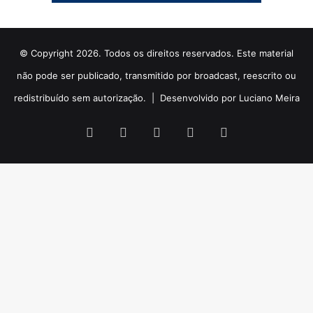
© Copyright 2026. Todos os direitos reservados. Este material
não pode ser publicado, transmitido por broadcast, reescrito ou
redistribuído sem autorização. |
Desenvolvido por Luciano Meira
Facebook
X
YouTube
Instagram
WhatsApp