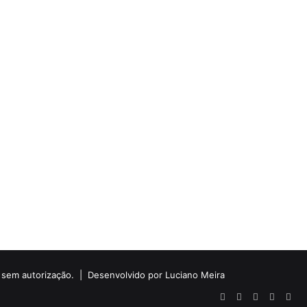
do sem autorização. |
Desenvolvido por Luciano Meira
Facebook
X
YouTube
Instagr
Wha