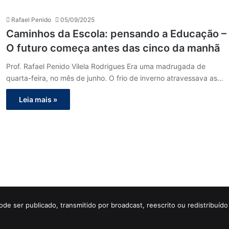
Rafael Penido
05/09/2025
Caminhos da Escola: pensando a Educação –
O futuro começa antes das cinco da manhã
Prof. Rafael Penido Vilela Rodrigues Era uma madrugada de
quarta-feira, no mês de junho. O frio de inverno atravessava as…
Leia mais »
ode ser publicado, transmitido por broadcast, reescrito ou redistribuí