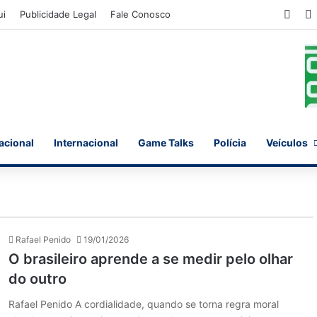
Face
ui
Publicidade Legal
Fale Conosco
acional
Internacional
Game Talks
Polícia
Veículos
Rafael Penido
19/01/2026
O brasileiro aprende a se medir pelo olhar
do outro
Rafael Penido A cordialidade, quando se torna regra moral