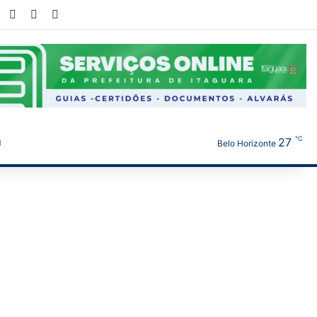
book
X
YouTube
Instagram
WhatsApp
℃
27
Belo Horizonte