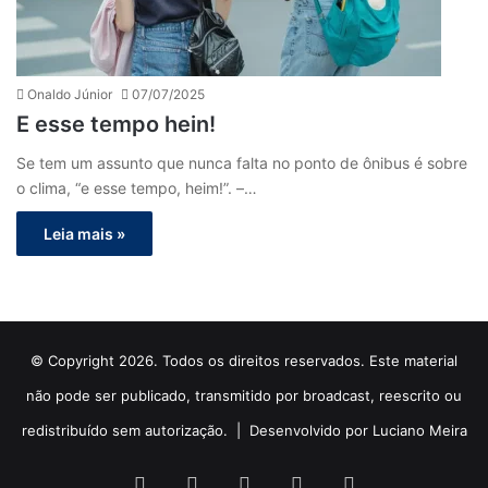
Onaldo Júnior
07/07/2025
E esse tempo hein!
Se tem um assunto que nunca falta no ponto de ônibus é sobre
o clima, “e esse tempo, heim!”. –…
Leia mais »
© Copyright 2026. Todos os direitos reservados. Este material
não pode ser publicado, transmitido por broadcast, reescrito ou
redistribuído sem autorização. |
Desenvolvido por Luciano Meira
Facebook
X
YouTube
Instagram
WhatsApp