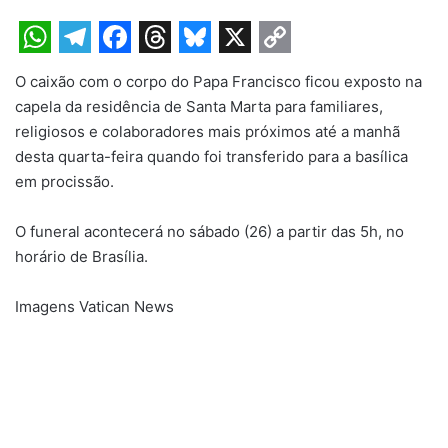
W
T
F
T
B
X
C
O caixão com o corpo do Papa Francisco ficou exposto na
h
e
a
h
l
o
capela da residência de Santa Marta para familiares,
a
l
c
r
u
p
religiosos e colaboradores mais próximos até a manhã
t
e
e
e
e
y
desta quarta-feira quando foi transferido para a basílica
em procissão.
s
g
b
a
s
L
A
r
o
d
k
i
O funeral acontecerá no sábado (26) a partir das 5h, no
p
a
o
s
y
n
horário de Brasília.
p
m
k
k
Imagens Vatican News