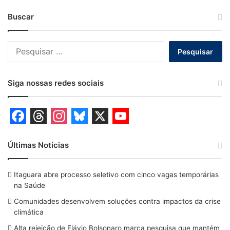
Buscar
Pesquisar
por:
Siga nossas redes sociais
F
T
I
B
X
Y
a
h
n
l
o
Últimas Notícias
c
r
s
u
u
Itaguara abre processo seletivo com cinco vagas temporárias
e
e
t
e
T
na Saúde
b
a
a
s
u
Comunidades desenvolvem soluções contra impactos da crise
o
d
g
k
b
climática
Alta rejeição de Flávio Bolsonaro marca pesquisa que mantém