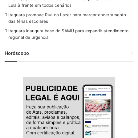
o
s
r
y
e
Lula à frente em todos cenários
k
a
Itaguara promove Rua do Lazer para marcar encerramento
m
das férias escolares
Itaguara inaugura base do SAMU para expandir atendimento
regional de urgência
Horóscopo