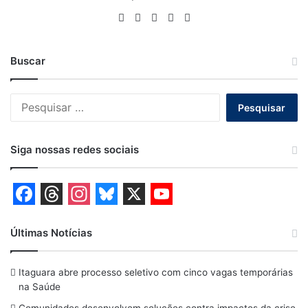
Website
Facebook
X
YouTube
Instagram
Buscar
Pesquisar
por:
Siga nossas redes sociais
F
T
I
B
X
Y
a
h
n
l
o
Últimas Notícias
c
r
s
u
u
Itaguara abre processo seletivo com cinco vagas temporárias
e
e
t
e
T
na Saúde
b
a
a
s
u