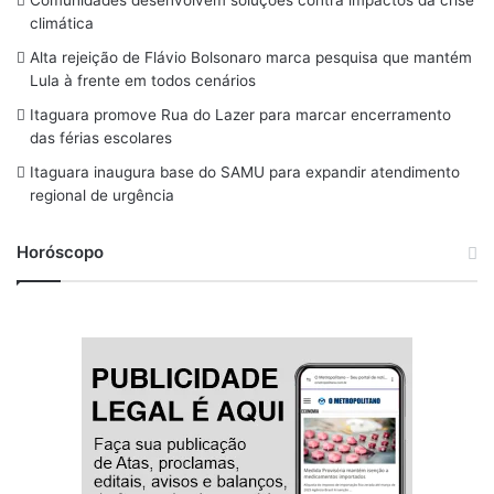
Comunidades desenvolvem soluções contra impactos da crise
o
d
g
k
b
climática
o
s
r
y
e
Alta rejeição de Flávio Bolsonaro marca pesquisa que mantém
Lula à frente em todos cenários
k
a
Itaguara promove Rua do Lazer para marcar encerramento
m
das férias escolares
Itaguara inaugura base do SAMU para expandir atendimento
regional de urgência
Horóscopo