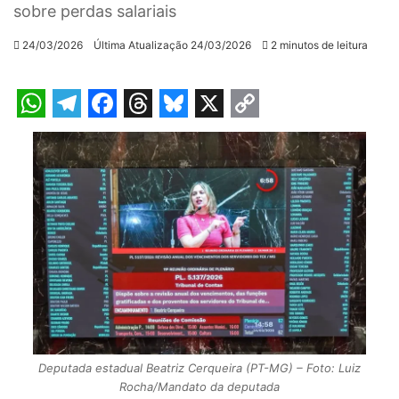
sobre perdas salariais
24/03/2026
Última Atualização 24/03/2026
2 minutos de leitura
W
T
F
T
B
X
C
h
e
a
h
l
o
a
l
c
r
u
p
t
e
e
e
e
y
s
g
b
a
s
L
A
r
o
d
k
i
p
a
o
s
y
n
p
m
k
k
Deputada estadual Beatriz Cerqueira (PT-MG) – Foto: Luiz
Rocha/Mandato da deputada