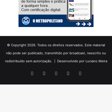
© Copyright 2026. Todos os direitos reservados. Este material
não pode ser publicado, transmitido por broadcast, reescrito ou
redistribuído sem autorização. |
Desenvolvido por Luciano Meira
Facebook
X
YouTube
Instagram
WhatsApp