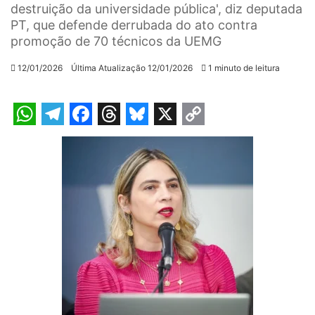
destruição da universidade pública', diz deputada
PT, que defende derrubada do ato contra
promoção de 70 técnicos da UEMG
12/01/2026
Última Atualização 12/01/2026
1 minuto de leitura
W
T
F
T
B
X
C
h
e
a
h
l
o
a
l
c
r
u
p
t
e
e
e
e
y
s
g
b
a
s
L
A
r
o
d
k
i
p
a
o
s
y
n
p
m
k
k