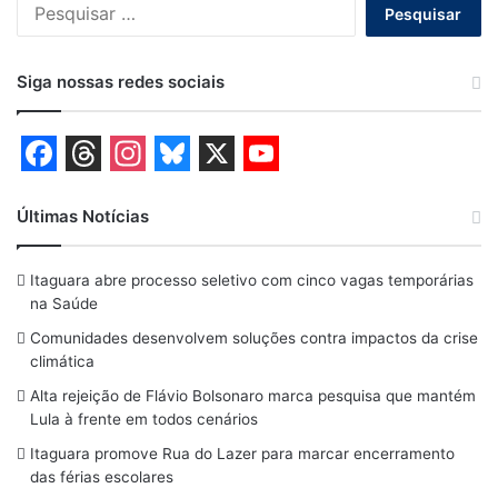
Pesquisar
por:
Siga nossas redes sociais
F
T
I
B
X
Y
a
h
n
l
o
Últimas Notícias
c
r
s
u
u
Itaguara abre processo seletivo com cinco vagas temporárias
e
e
t
e
T
na Saúde
b
a
a
s
u
Comunidades desenvolvem soluções contra impactos da crise
o
d
g
k
b
climática
o
s
r
y
e
Alta rejeição de Flávio Bolsonaro marca pesquisa que mantém
Lula à frente em todos cenários
k
a
Itaguara promove Rua do Lazer para marcar encerramento
m
das férias escolares