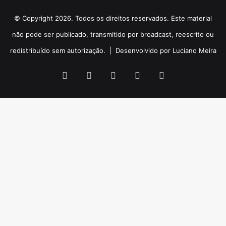
© Copyright 2026. Todos os direitos reservados. Este material
não pode ser publicado, transmitido por broadcast, reescrito ou
redistribuído sem autorização. |
Desenvolvido por Luciano Meira
Facebook
X
YouTube
Instagram
WhatsApp