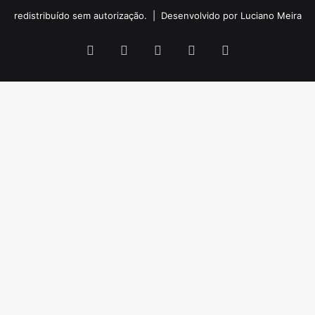
redistribuído sem autorização. |
Desenvolvido por Luciano Meira
Facebook
X
YouTube
Instagram
WhatsApp