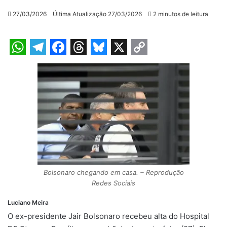
27/03/2026
Última Atualização 27/03/2026
2 minutos de leitura
W
T
F
T
B
X
C
h
e
a
h
l
o
a
l
c
r
u
p
t
e
e
e
e
y
s
g
b
a
s
L
A
r
o
d
k
i
p
a
o
s
y
n
p
m
k
k
Bolsonaro chegando em casa. – Reprodução
Redes Sociais
Luciano Meira
O ex-presidente Jair Bolsonaro recebeu alta do Hospital