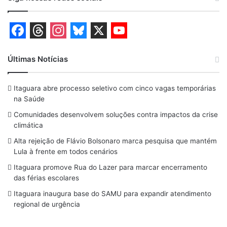
F
T
I
B
X
Y
a
h
n
l
o
Últimas Notícias
c
r
s
u
u
Itaguara abre processo seletivo com cinco vagas temporárias
e
e
t
e
T
na Saúde
b
a
a
s
u
Comunidades desenvolvem soluções contra impactos da crise
o
d
g
k
b
climática
o
s
r
y
e
Alta rejeição de Flávio Bolsonaro marca pesquisa que mantém
Lula à frente em todos cenários
k
a
Itaguara promove Rua do Lazer para marcar encerramento
m
das férias escolares
Itaguara inaugura base do SAMU para expandir atendimento
regional de urgência