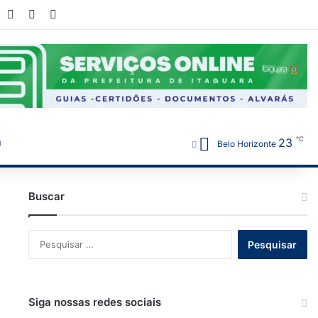
book
YouTube
Instagram
WhatsApp
℃
23
Belo Horizonte
Buscar
Pesquisar
por:
Siga nossas redes sociais