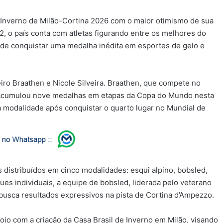
e Inverno de Milão-Cortina 2026 com o maior otimismo de sua
92, o país conta com atletas figurando entre os melhores do
 de conquistar uma medalha inédita em esportes de gelo e
ro Braathen e Nicole Silveira. Braathen, que compete no
já acumulou nove medalhas em etapas da Copa do Mundo nesta
da modalidade após conquistar o quarto lugar no Mundial de
s distribuídos em cinco modalidades: esqui alpino, bobsled,
es individuais, a equipe de bobsled, liderada pelo veterano
 busca resultados expressivos na pista de Cortina d’Ampezzo.
oio com a criação da Casa Brasil de Inverno em Milão, visando