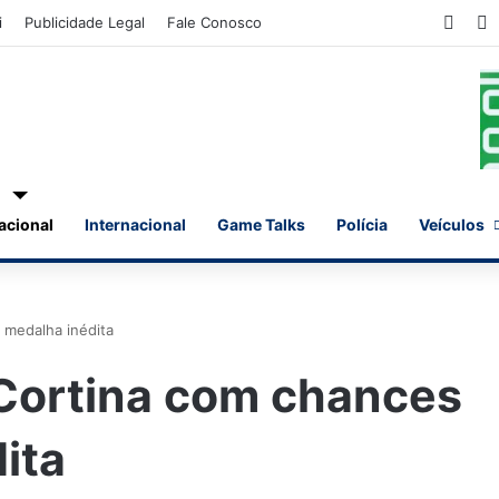
Face
X
i
Publicidade Legal
Fale Conosco
acional
Internacional
Game Talks
Polícia
Veículos
 medalha inédita
-Cortina com chances
ita