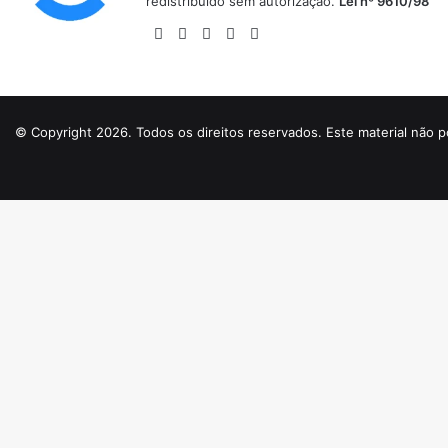
redistribuído sem autorização.
Lei nº 9610/98
Website
Facebook
X
YouTube
Instagram
© Copyright 2026. Todos os direitos reservados. Este material não p