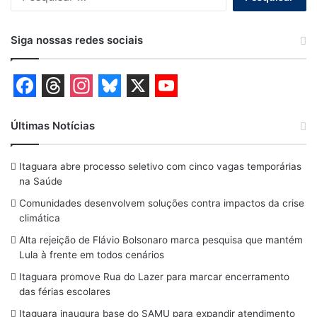
por:
Siga nossas redes sociais
F
T
I
B
X
Y
a
h
n
l
o
Últimas Notícias
c
r
s
u
u
Itaguara abre processo seletivo com cinco vagas temporárias
e
e
t
e
T
na Saúde
b
a
a
s
u
Comunidades desenvolvem soluções contra impactos da crise
o
d
g
k
b
climática
o
s
r
y
e
Alta rejeição de Flávio Bolsonaro marca pesquisa que mantém
Lula à frente em todos cenários
k
a
Itaguara promove Rua do Lazer para marcar encerramento
m
das férias escolares
Itaguara inaugura base do SAMU para expandir atendimento