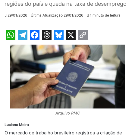
regiões do país e queda na taxa de desemprego
29/01/2026
Última Atualização 29/01/2026
1 minuto de leitura
W
T
F
T
B
X
C
h
e
a
h
l
o
a
l
c
r
u
p
t
e
e
e
e
y
s
g
b
a
s
L
A
r
o
d
k
i
p
a
o
s
y
n
p
m
k
k
Arquivo RMC
Luciano Meira
O mercado de trabalho brasileiro registrou a criação de