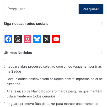
Pesquisar
por:
Siga nossas redes sociais
F
T
I
B
X
Y
a
h
n
l
o
Últimas Notícias
c
r
s
u
u
Itaguara abre processo seletivo com cinco vagas temporárias
e
e
t
e
T
na Saúde
b
a
a
s
u
Comunidades desenvolvem soluções contra impactos da crise
o
d
g
k
b
climática
o
s
r
y
e
Alta rejeição de Flávio Bolsonaro marca pesquisa que mantém
Lula à frente em todos cenários
k
a
Itaguara promove Rua do Lazer para marcar encerramento