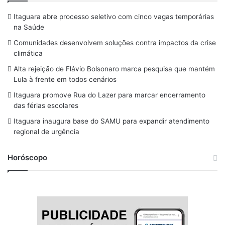
c
r
s
u
u
Itaguara abre processo seletivo com cinco vagas temporárias
e
e
t
e
T
na Saúde
b
a
a
s
u
Comunidades desenvolvem soluções contra impactos da crise
o
d
g
k
b
climática
o
s
r
y
e
Alta rejeição de Flávio Bolsonaro marca pesquisa que mantém
Lula à frente em todos cenários
k
a
Itaguara promove Rua do Lazer para marcar encerramento
m
das férias escolares
Itaguara inaugura base do SAMU para expandir atendimento
regional de urgência
Horóscopo