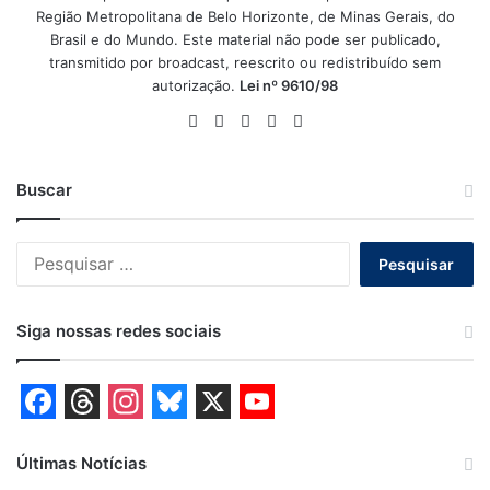
Região Metropolitana de Belo Horizonte, de Minas Gerais, do
Brasil e do Mundo. Este material não pode ser publicado,
transmitido por broadcast, reescrito ou redistribuído sem
autorização.
Lei nº 9610/98
Website
Facebook
X
YouTube
Instagram
Buscar
Pesquisar
por:
Siga nossas redes sociais
F
T
I
B
X
Y
a
h
n
l
o
Últimas Notícias