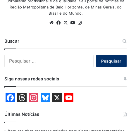
Jornalismo profissional e de qualidade. Seu portal de notícias da
Região Metropolitana de Belo Horizonte, de Minas Gerais, do
Brasil e do Mundo.
Website
Facebook
X
YouTube
Instagram
Buscar
Pesquisar
por:
Siga nossas redes sociais
F
T
I
B
X
Y
a
h
n
l
o
Últimas Notícias
c
r
s
u
u