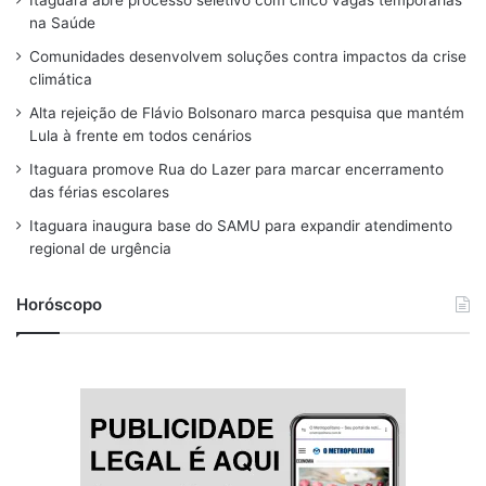
Itaguara abre processo seletivo com cinco vagas temporárias
e
e
t
e
T
na Saúde
b
a
a
s
u
Comunidades desenvolvem soluções contra impactos da crise
o
d
g
k
b
climática
o
s
r
y
e
Alta rejeição de Flávio Bolsonaro marca pesquisa que mantém
Lula à frente em todos cenários
k
a
Itaguara promove Rua do Lazer para marcar encerramento
m
das férias escolares
Itaguara inaugura base do SAMU para expandir atendimento
regional de urgência
Horóscopo