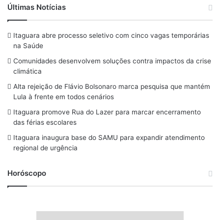
a
h
n
l
o
Últimas Notícias
c
r
s
u
u
Itaguara abre processo seletivo com cinco vagas temporárias
e
e
t
e
T
na Saúde
b
a
a
s
u
Comunidades desenvolvem soluções contra impactos da crise
o
d
g
k
b
climática
o
s
r
y
e
Alta rejeição de Flávio Bolsonaro marca pesquisa que mantém
Lula à frente em todos cenários
k
a
Itaguara promove Rua do Lazer para marcar encerramento
m
das férias escolares
Itaguara inaugura base do SAMU para expandir atendimento
regional de urgência
Horóscopo