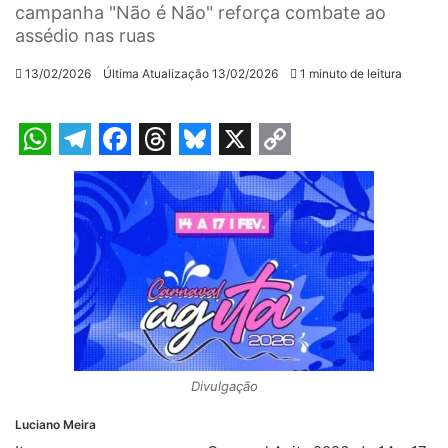
campanha "Não é Não" reforça combate ao
assédio nas ruas
13/02/2026
Última Atualização 13/02/2026
1 minuto de leitura
W
T
F
T
B
X
C
h
e
a
h
l
o
a
l
c
r
u
p
t
e
e
e
e
y
s
g
b
a
s
L
A
r
o
d
k
i
p
a
o
s
y
n
p
m
k
k
Divulgação
Luciano Meira