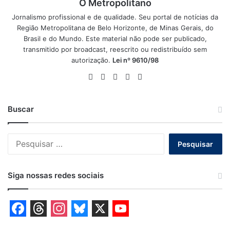
O Metropolitano
Jornalismo profissional e de qualidade. Seu portal de notícias da
Região Metropolitana de Belo Horizonte, de Minas Gerais, do
Brasil e do Mundo. Este material não pode ser publicado,
transmitido por broadcast, reescrito ou redistribuído sem
autorização.
Lei nº 9610/98
Website
Facebook
X
YouTube
Instagram
Buscar
Pesquisar
por:
Siga nossas redes sociais
F
T
I
B
X
Y