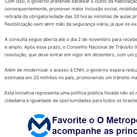
Com isso, o governo pretende baratear o custo da habilitação
consequentemente, promover maior inclusão social, mobilid
retirada da obrigatoriedade das 20 horas mínimas de aulas pr
flexibilização sem abrir mão da segurança viária, já que o
A consulta segue aberta até o dia 2 de novembro para receb
e amplo. Após esse prazo, o Conselho Nacional de Trânsito (C
resolução, que deve entrar em vigor em dezembro, com um p
Além de modernizar o acesso à CNH, o governo espera reduzi
estimada em 20 milhões no país, promovendo um trânsito mai
Esta iniciativa representa uma política pública focada não 
cidadania e igualdade de oportunidades para todos os brasile