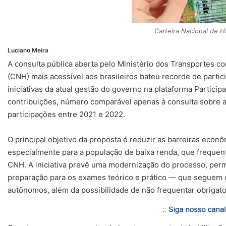
p
m
k
k
Carteira Nacional de H
Luciano Meira
A consulta pública aberta pelo Ministério dos Transportes co
(CNH) mais acessível aos brasileiros bateu recorde de parti
iniciativas da atual gestão do governo na plataforma Particip
contribuições, número comparável apenas à consulta sobre a
participações entre 2021 e 2022.
O principal objetivo da proposta é reduzir as barreiras econô
especialmente para a população de baixa renda, que frequent
CNH. A iniciativa prevê uma modernização do processo, perm
preparação para os exames teórico e prático — que seguem ob
autônomos, além da possibilidade de não frequentar obriga