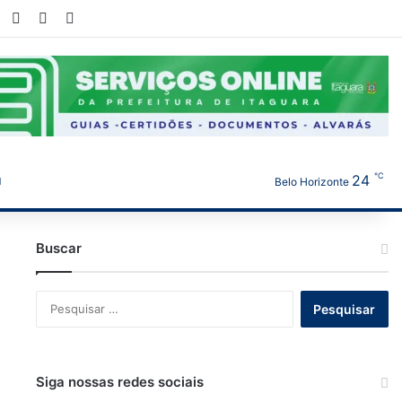
book
X
YouTube
Instagram
WhatsApp
℃
24
Belo Horizonte
Buscar
Pesquisar
por:
Siga nossas redes sociais