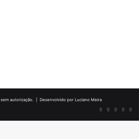
do sem autorização. |
Desenvolvido por Luciano Meira
Facebook
X
YouTube
Instagr
Wha