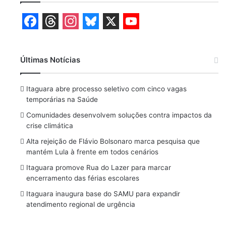
F
T
I
B
X
Y
a
h
n
l
o
Últimas Notícias
c
r
s
u
u
e
e
t
e
T
Itaguara abre processo seletivo com cinco vagas
b
a
a
s
u
temporárias na Saúde
o
d
g
k
b
Comunidades desenvolvem soluções contra impactos da
crise climática
o
s
r
y
e
Alta rejeição de Flávio Bolsonaro marca pesquisa que
k
a
mantém Lula à frente em todos cenários
m
Itaguara promove Rua do Lazer para marcar
encerramento das férias escolares
Itaguara inaugura base do SAMU para expandir
atendimento regional de urgência