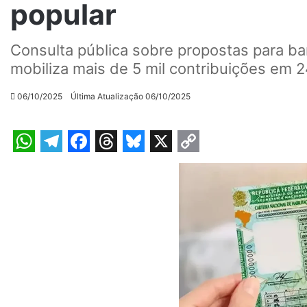
popular
Consulta pública sobre propostas para ba
mobiliza mais de 5 mil contribuições em 
06/10/2025
Última Atualização 06/10/2025
W
T
F
T
B
X
C
h
e
a
h
l
o
a
l
c
r
u
p
t
e
e
e
e
y
s
g
b
a
s
L
A
r
o
d
k
i
p
a
o
s
y
n