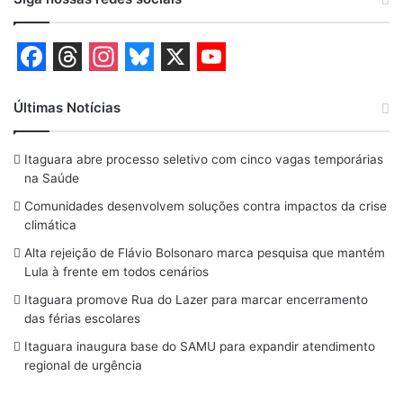
F
T
I
B
X
Y
a
h
n
l
o
Últimas Notícias
c
r
s
u
u
Itaguara abre processo seletivo com cinco vagas temporárias
e
e
t
e
T
na Saúde
b
a
a
s
u
Comunidades desenvolvem soluções contra impactos da crise
o
d
g
k
b
climática
o
s
r
y
e
Alta rejeição de Flávio Bolsonaro marca pesquisa que mantém
Lula à frente em todos cenários
k
a
Itaguara promove Rua do Lazer para marcar encerramento
m
das férias escolares
Itaguara inaugura base do SAMU para expandir atendimento
regional de urgência