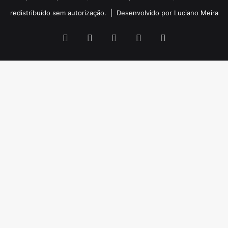
redistribuído sem autorização. |
Desenvolvido por Luciano Meira
Facebook
X
YouTube
Instagram
WhatsApp