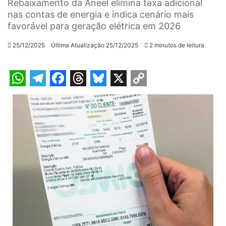
Rebaixamento da Aneel elimina taxa adicional
nas contas de energia e indica cenário mais
favorável para geração elétrica em 2026
25/12/2025
Última Atualização 25/12/2025
2 minutos de leitura
W
T
F
T
B
X
C
h
e
a
h
l
o
a
l
c
r
u
p
t
e
e
e
e
y
s
g
b
a
s
L
A
r
o
d
k
i
p
a
o
s
y
n
p
m
k
k