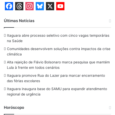
F
T
I
B
X
Y
a
h
n
l
o
Últimas Notícias
c
r
s
u
u
Itaguara abre processo seletivo com cinco vagas temporárias
e
e
t
e
T
na Saúde
b
a
a
s
u
Comunidades desenvolvem soluções contra impactos da crise
o
d
g
k
b
climática
o
s
r
y
e
Alta rejeição de Flávio Bolsonaro marca pesquisa que mantém
Lula à frente em todos cenários
k
a
Itaguara promove Rua do Lazer para marcar encerramento
m
das férias escolares
Itaguara inaugura base do SAMU para expandir atendimento
regional de urgência
Horóscopo