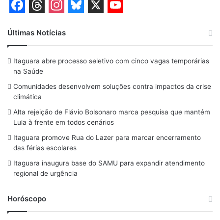
F
T
I
B
X
Y
a
h
n
l
o
Últimas Notícias
c
r
s
u
u
Itaguara abre processo seletivo com cinco vagas temporárias
e
e
t
e
T
na Saúde
b
a
a
s
u
Comunidades desenvolvem soluções contra impactos da crise
o
d
g
k
b
climática
o
s
r
y
e
Alta rejeição de Flávio Bolsonaro marca pesquisa que mantém
Lula à frente em todos cenários
k
a
Itaguara promove Rua do Lazer para marcar encerramento
m
das férias escolares
Itaguara inaugura base do SAMU para expandir atendimento
regional de urgência
Horóscopo