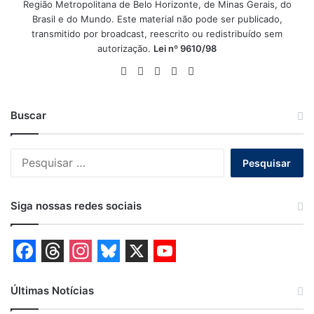
Região Metropolitana de Belo Horizonte, de Minas Gerais, do
Brasil e do Mundo. Este material não pode ser publicado,
transmitido por broadcast, reescrito ou redistribuído sem
autorização.
Lei nº 9610/98
Website
Facebook
X
YouTube
Instagram
Buscar
Pesquisar
por:
Siga nossas redes sociais
F
T
I
B
X
Y
a
h
n
l
o
Últimas Notícias