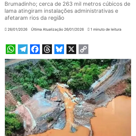
Brumadinho; cerca de 263 mil metros cúbicos de
lama atingiram instalações administrativas e
afetaram rios da região
26/01/2026
Última Atualização 26/01/2026
1 minuto de leitura
W
T
F
T
B
X
C
h
e
a
h
l
o
a
l
c
r
u
p
t
e
e
e
e
y
s
g
b
a
s
L
A
r
o
d
k
i
p
a
o
s
y
n
p
m
k
k