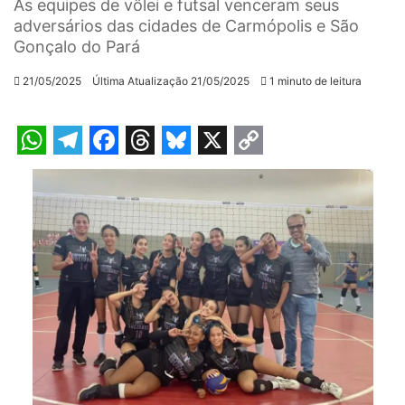
As equipes de vôlei e futsal venceram seus
adversários das cidades de Carmópolis e São
Gonçalo do Pará
21/05/2025
Última Atualização 21/05/2025
1 minuto de leitura
W
T
F
T
B
X
C
h
e
a
h
l
o
a
l
c
r
u
p
t
e
e
e
e
y
s
g
b
a
s
L
A
r
o
d
k
i
p
a
o
s
y
n
p
m
k
k