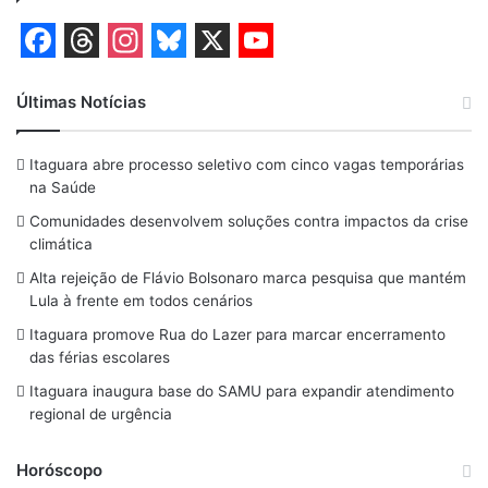
F
T
I
B
X
Y
a
h
n
l
o
Últimas Notícias
c
r
s
u
u
Itaguara abre processo seletivo com cinco vagas temporárias
e
e
t
e
T
na Saúde
b
a
a
s
u
Comunidades desenvolvem soluções contra impactos da crise
o
d
g
k
b
climática
o
s
r
y
e
Alta rejeição de Flávio Bolsonaro marca pesquisa que mantém
Lula à frente em todos cenários
k
a
Itaguara promove Rua do Lazer para marcar encerramento
m
das férias escolares
Itaguara inaugura base do SAMU para expandir atendimento
regional de urgência
Horóscopo