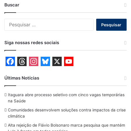
Buscar
Pesquisar
por:
Siga nossas redes sociais
F
T
I
B
X
Y
a
h
n
l
o
Últimas Notícias
c
r
s
u
u
Itaguara abre processo seletivo com cinco vagas temporárias
e
e
t
e
T
na Saúde
b
a
a
s
u
Comunidades desenvolvem soluções contra impactos da crise
o
d
g
k
b
climática
o
s
r
y
e
Alta rejeição de Flávio Bolsonaro marca pesquisa que mantém