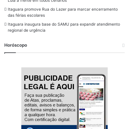
Lula à frente em todos cenários
k
a
Itaguara promove Rua do Lazer para marcar encerramento
m
das férias escolares
Itaguara inaugura base do SAMU para expandir atendimento
regional de urgência
Horóscopo