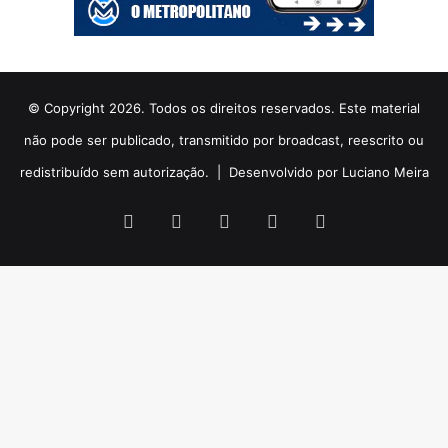
© Copyright 2026. Todos os direitos reservados. Este material
não pode ser publicado, transmitido por broadcast, reescrito ou
redistribuído sem autorização. |
Desenvolvido por Luciano Meira
Facebook
X
YouTube
Instagram
WhatsApp