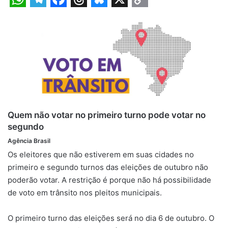
W
T
F
T
B
X
C
h
e
a
h
l
o
a
l
c
r
u
p
t
e
e
e
e
y
s
g
b
a
s
L
A
r
o
d
k
i
p
a
o
s
y
n
Quem não votar no primeiro turno pode votar no
p
m
k
k
segundo
Agência Brasil
Os eleitores que não estiverem em suas cidades no
primeiro e segundo turnos das eleições de outubro não
poderão votar. A restrição é porque não há possibilidade
de voto em trânsito nos pleitos municipais.
O primeiro turno das eleições será no dia 6 de outubro. O