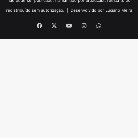
não pode ser publicado, transmitido por broadcast, reescrito ou
redistribuído sem autorização. |
Desenvolvido por Luciano Meira
Facebook
X
YouTube
Instagram
WhatsApp