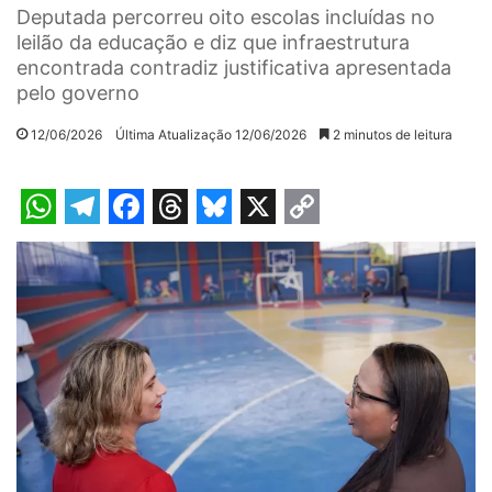
Deputada percorreu oito escolas incluídas no
leilão da educação e diz que infraestrutura
encontrada contradiz justificativa apresentada
pelo governo
12/06/2026
Última Atualização 12/06/2026
2 minutos de leitura
W
T
F
T
B
X
C
h
e
a
h
l
o
a
l
c
r
u
p
t
e
e
e
e
y
s
g
b
a
s
L
A
r
o
d
k
i
p
a
o
s
y
n
p
m
k
k