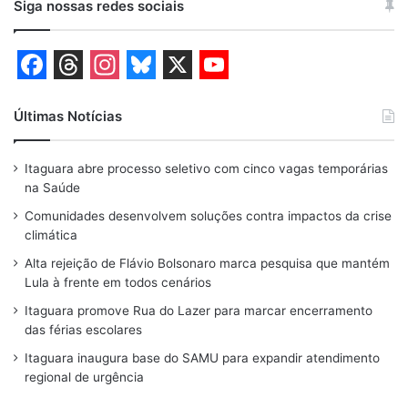
Siga nossas redes sociais
F
T
I
B
X
Y
a
h
n
l
o
Últimas Notícias
c
r
s
u
u
Itaguara abre processo seletivo com cinco vagas temporárias
e
e
t
e
T
na Saúde
b
a
a
s
u
Comunidades desenvolvem soluções contra impactos da crise
o
d
g
k
b
climática
o
s
r
y
e
Alta rejeição de Flávio Bolsonaro marca pesquisa que mantém
Lula à frente em todos cenários
k
a
Itaguara promove Rua do Lazer para marcar encerramento
m
das férias escolares
Itaguara inaugura base do SAMU para expandir atendimento
regional de urgência