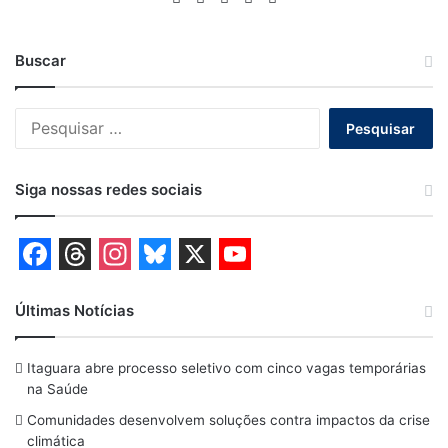
Buscar
Pesquisar
por:
Siga nossas redes sociais
F
T
I
B
X
Y
a
h
n
l
o
Últimas Notícias
c
r
s
u
u
Itaguara abre processo seletivo com cinco vagas temporárias
e
e
t
e
T
na Saúde
b
a
a
s
u
Comunidades desenvolvem soluções contra impactos da crise
o
d
g
k
b
climática