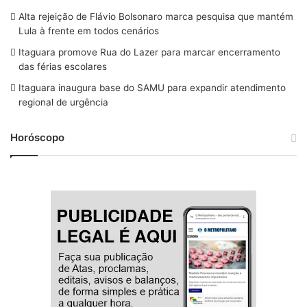
o
s
r
y
e
Alta rejeição de Flávio Bolsonaro marca pesquisa que mantém
Lula à frente em todos cenários
k
a
Itaguara promove Rua do Lazer para marcar encerramento
m
das férias escolares
Itaguara inaugura base do SAMU para expandir atendimento
regional de urgência
Horóscopo