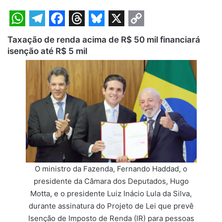
W
T
F
T
B
X
C
Taxação de renda acima de R$ 50 mil financiará
h
e
a
h
l
o
isenção até R$ 5 mil
a
l
c
r
u
p
t
e
e
e
e
y
s
g
b
a
s
L
A
r
o
d
k
i
p
a
o
s
y
n
p
m
k
k
O ministro da Fazenda, Fernando Haddad, o
presidente da Câmara dos Deputados, Hugo
Motta, e o presidente Luiz Inácio Lula da Silva,
durante assinatura do Projeto de Lei que prevê
Isenção de Imposto de Renda (IR) para pessoas