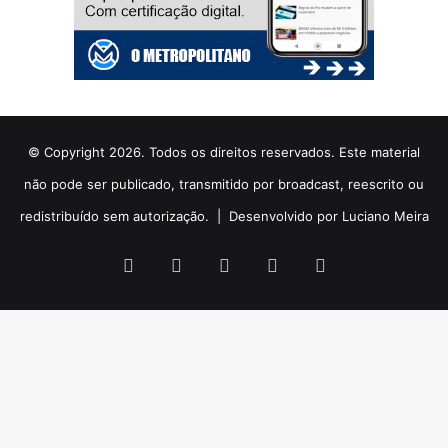
© Copyright 2026. Todos os direitos reservados. Este material
não pode ser publicado, transmitido por broadcast, reescrito ou
redistribuído sem autorização. |
Desenvolvido por Luciano Meira
Facebook
X
YouTube
Instagram
WhatsApp