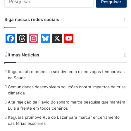
por:
Siga nossas redes sociais
F
T
I
B
X
Y
a
h
n
l
o
Últimas Notícias
c
r
s
u
u
Itaguara abre processo seletivo com cinco vagas temporárias
e
e
t
e
T
na Saúde
b
a
a
s
u
Comunidades desenvolvem soluções contra impactos da crise
o
d
g
k
b
climática
o
s
r
y
e
Alta rejeição de Flávio Bolsonaro marca pesquisa que mantém
Lula à frente em todos cenários
k
a
Itaguara promove Rua do Lazer para marcar encerramento
m
das férias escolares