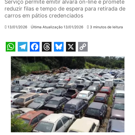
Serviço permite emitir alvará on-line e promete
reduzir filas e tempo de espera para retirada de
carros em pátios credenciados
13/01/2026
Última Atualização 13/01/2026
3 minutos de leitura
W
T
F
T
B
X
C
h
e
a
h
l
o
a
l
c
r
u
p
t
e
e
e
e
y
s
g
b
a
s
L
A
r
o
d
k
i
p
a
o
s
y
n
p
m
k
k