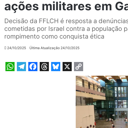
ações militares em G
Decisão da FFLCH é resposta a denúncias
cometidas por Israel contra a população p
rompimento como conquista ética
24/10/2025
Última Atualização 24/10/2025
W
T
F
T
B
X
C
h
e
a
h
l
o
a
l
c
r
u
p
t
e
e
e
e
y
s
g
b
a
s
L
A
r
o
d
k
i