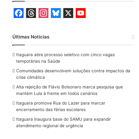
F
T
I
B
X
Y
a
h
n
l
o
Últimas Notícias
c
r
s
u
u
e
e
t
e
T
Itaguara abre processo seletivo com cinco vagas
b
a
a
s
u
temporárias na Saúde
o
d
g
k
b
Comunidades desenvolvem soluções contra impactos da
crise climática
o
s
r
y
e
Alta rejeição de Flávio Bolsonaro marca pesquisa que
k
a
mantém Lula à frente em todos cenários
m
Itaguara promove Rua do Lazer para marcar
encerramento das férias escolares
Itaguara inaugura base do SAMU para expandir
atendimento regional de urgência