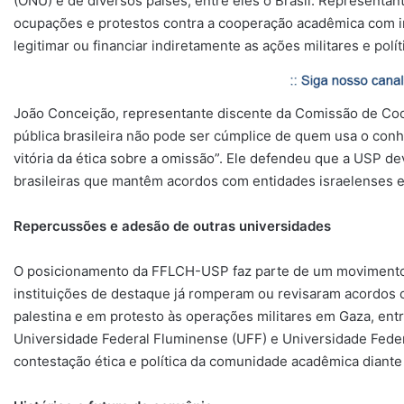
(ONU) e de diversos países, entre eles o Brasil. Represent
ocupações e protestos contra a cooperação acadêmica com in
legitimar ou financiar indiretamente as ações militares e polí
João Conceição, representante discente da Comissão de Coo
pública brasileira não pode ser cúmplice de quem usa o conh
vitória da ética sobre a omissão”. Ele defendeu que a USP de
brasileiras que mantêm acordos com entidades israelenses env
Repercussões e adesão de outras universidades
O posicionamento da FFLCH-USP faz parte de um movimento c
instituições de destaque já romperam ou revisaram acordos 
palestina e em protesto às operações militares em Gaza, ent
Universidade Federal Fluminense (UFF) e Universidade Federa
contestação ética e política da comunidade acadêmica diante 