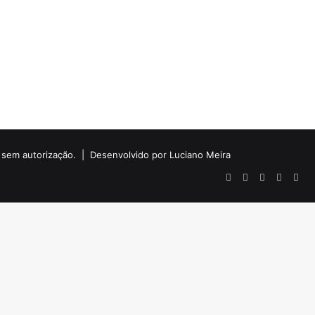
do sem autorização. |
Desenvolvido por Luciano Meira
Facebook
X
YouTube
Instagr
Wha