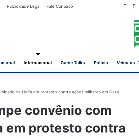
Face
X
i
Publicidade Legal
Fale Conosco
acional
Internacional
Game Talks
Polícia
Veículos
sidade de Haifa em protesto contra ações militares em Gaza
mpe convênio com
a em protesto contra