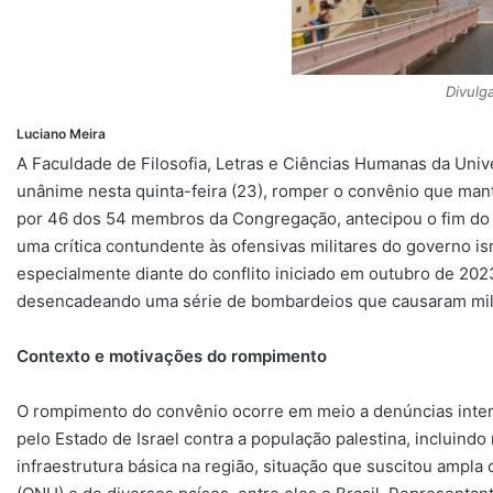
p
a
o
s
y
n
p
m
k
k
Divulg
Luciano Meira
A Faculdade de Filosofia, Letras e Ciências Humanas da Uni
unânime nesta quinta-feira (23), romper o convênio que mant
por 46 dos 54 membros da Congregação, antecipou o fim do a
uma crítica contundente às ofensivas militares do governo is
especialmente diante do conflito iniciado em outubro de 202
desencadeando uma série de bombardeios que causaram milhar
Contexto e motivações do rompimento
O rompimento do convênio ocorre em meio a denúncias inter
pelo Estado de Israel contra a população palestina, incluind
infraestrutura básica na região, situação que suscitou ampl