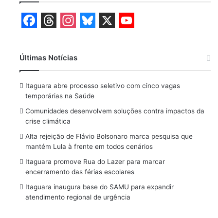
F
T
I
B
X
Y
a
h
n
l
o
Últimas Notícias
c
r
s
u
u
e
e
t
e
T
Itaguara abre processo seletivo com cinco vagas
b
a
a
s
u
temporárias na Saúde
o
d
g
k
b
Comunidades desenvolvem soluções contra impactos da
crise climática
o
s
r
y
e
Alta rejeição de Flávio Bolsonaro marca pesquisa que
k
a
mantém Lula à frente em todos cenários
m
Itaguara promove Rua do Lazer para marcar
encerramento das férias escolares
Itaguara inaugura base do SAMU para expandir
atendimento regional de urgência