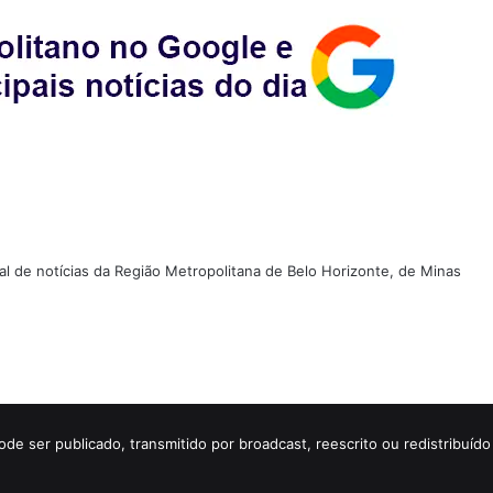
tal de notícias da Região Metropolitana de Belo Horizonte, de Minas
ode ser publicado, transmitido por broadcast, reescrito ou redistribuí