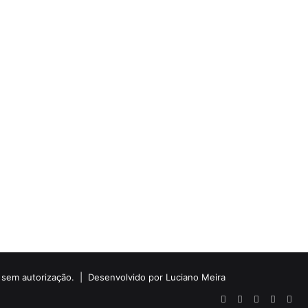
do sem autorização. |
Desenvolvido por Luciano Meira
Facebook
X
YouTube
Instagr
Wha