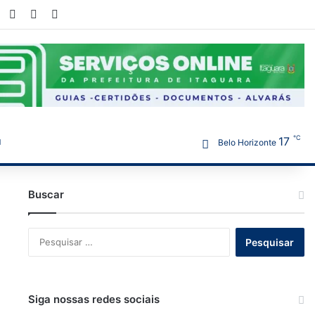
book
X
YouTube
Instagram
WhatsApp
℃
17
Belo Horizonte
Buscar
Pesquisar
por:
Siga nossas redes sociais