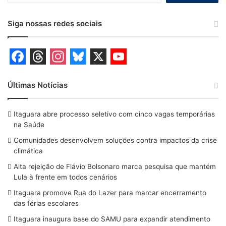
Siga nossas redes sociais
F
T
I
B
X
Y
a
h
n
l
o
Últimas Notícias
c
r
s
u
u
Itaguara abre processo seletivo com cinco vagas temporárias
e
e
t
e
T
na Saúde
b
a
a
s
u
Comunidades desenvolvem soluções contra impactos da crise
o
d
g
k
b
climática
o
s
r
y
e
Alta rejeição de Flávio Bolsonaro marca pesquisa que mantém
Lula à frente em todos cenários
k
a
Itaguara promove Rua do Lazer para marcar encerramento
m
das férias escolares
Itaguara inaugura base do SAMU para expandir atendimento