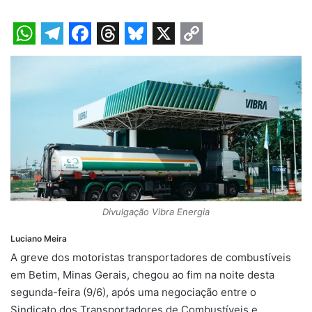
W
T
F
T
B
X
C
h
e
a
h
l
o
a
l
c
r
u
p
t
e
e
e
e
y
s
g
b
a
s
L
A
r
o
d
k
i
p
a
o
s
y
n
p
m
k
k
Divulgação Vibra Energia
Luciano Meira
A greve dos motoristas transportadores de combustíveis
em Betim, Minas Gerais, chegou ao fim na noite desta
segunda-feira (9/6), após uma negociação entre o
Sindicato dos Transportadores de Combustíveis e