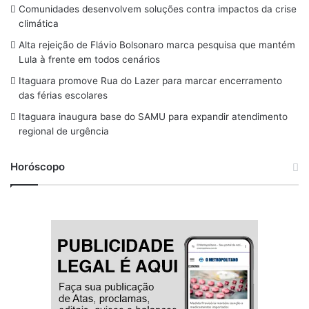
b
a
a
s
u
Comunidades desenvolvem soluções contra impactos da crise
o
d
g
k
b
climática
o
s
r
y
e
Alta rejeição de Flávio Bolsonaro marca pesquisa que mantém
Lula à frente em todos cenários
k
a
Itaguara promove Rua do Lazer para marcar encerramento
m
das férias escolares
Itaguara inaugura base do SAMU para expandir atendimento
regional de urgência
Horóscopo