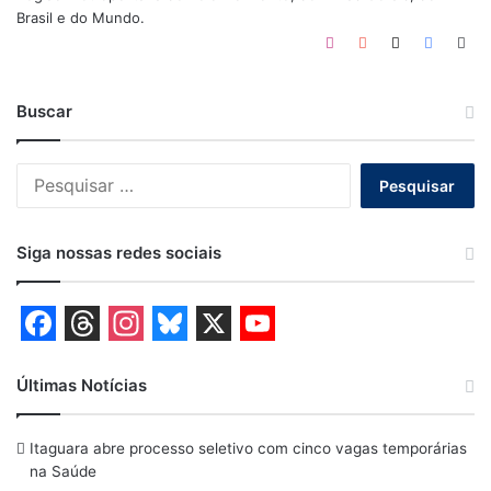
Brasil e do Mundo.
Instagram
YouTube
X
Faceboo
Web
Buscar
Pesquisar
por:
Siga nossas redes sociais
F
T
I
B
X
Y
a
h
n
l
o
Últimas Notícias
c
r
s
u
u
Itaguara abre processo seletivo com cinco vagas temporárias
e
e
t
e
T
na Saúde