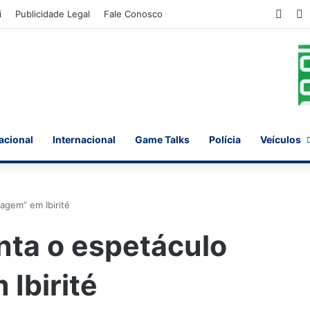
Face
X
i
Publicidade Legal
Fale Conosco
acional
Internacional
Game Talks
Polícia
Veículos
agem” em Ibirité
nta o espetáculo
Ibirité