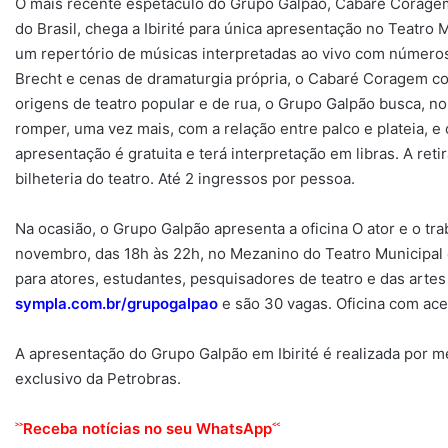
O mais recente espetáculo do Grupo Galpão, Cabaré Coragem,
do Brasil, chega a Ibirité para única apresentação no Teatro
um repertório de músicas interpretadas ao vivo com números
Brecht e cenas de dramaturgia própria, o Cabaré Coragem con
origens de teatro popular e de rua, o Grupo Galpão busca, n
romper, uma vez mais, com a relação entre palco e plateia, e
apresentação é gratuita e terá interpretação em libras. A reti
bilheteria do teatro. Até 2 ingressos por pessoa.
Na ocasião, o Grupo Galpão apresenta a oficina O ator e o tra
novembro, das 18h às 22h, no Mezanino do Teatro Municipal de 
para atores, estudantes, pesquisadores de teatro e das artes 
sympla.com.br/grupogalpao
e são 30 vagas. Oficina com aces
A apresentação do Grupo Galpão em Ibirité é realizada por me
exclusivo da Petrobras.
˃˃
˂˂
Receba notícias no seu WhatsApp