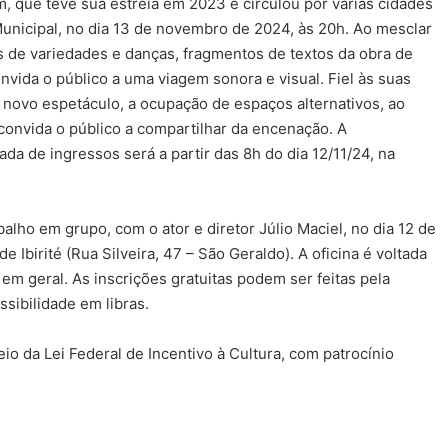
 que teve sua estreia em 2023 e circulou por várias cidades
 Municipal, no dia 13 de novembro de 2024, às 20h. Ao mesclar
 de variedades e danças, fragmentos de textos da obra de
vida o público a uma viagem sonora e visual. Fiel às suas
o novo espetáculo, a ocupação de espaços alternativos, ao
 convida o público a compartilhar da encenação. A
rada de ingressos será a partir das 8h do dia 12/11/24, na
balho em grupo, com o ator e diretor Júlio Maciel, no dia 12 de
Ibirité (Rua Silveira, 47 – São Geraldo). A oficina é voltada
em geral. As inscrições gratuitas podem ser feitas pela
sibilidade em libras.
io da Lei Federal de Incentivo à Cultura, com patrocínio