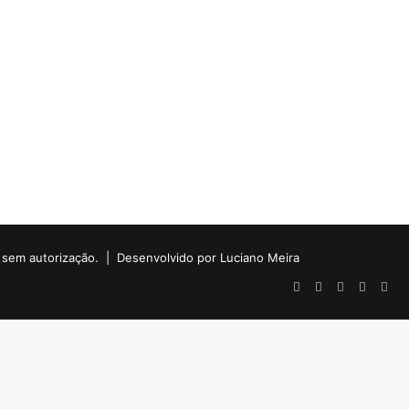
do sem autorização. |
Desenvolvido por Luciano Meira
Facebook
X
YouTube
Instagr
Wha