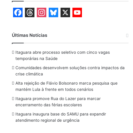
F
T
I
B
X
Y
a
h
n
l
o
Últimas Notícias
c
r
s
u
u
e
e
t
e
T
Itaguara abre processo seletivo com cinco vagas
b
a
a
s
u
temporárias na Saúde
o
d
g
k
b
Comunidades desenvolvem soluções contra impactos da
crise climática
o
s
r
y
e
Alta rejeição de Flávio Bolsonaro marca pesquisa que
k
a
mantém Lula à frente em todos cenários
m
Itaguara promove Rua do Lazer para marcar
encerramento das férias escolares
Itaguara inaugura base do SAMU para expandir
atendimento regional de urgência