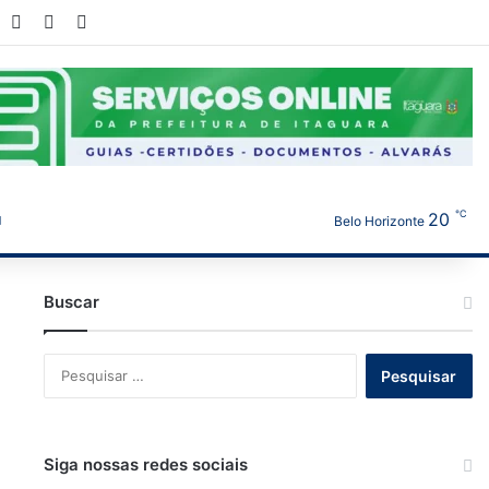
book
YouTube
Instagram
WhatsApp
℃
20
Belo Horizonte
Buscar
Pesquisar
por:
Siga nossas redes sociais