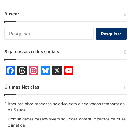
Buscar
Pesquisar
por:
Siga nossas redes sociais
F
T
I
B
X
Y
a
h
n
l
o
Últimas Notícias
c
r
s
u
u
Itaguara abre processo seletivo com cinco vagas temporárias
e
e
t
e
T
na Saúde
b
a
a
s
u
Comunidades desenvolvem soluções contra impactos da crise
o
d
g
k
b
climática