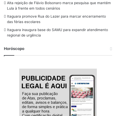
o
s
r
y
e
Alta rejeição de Flávio Bolsonaro marca pesquisa que mantém
Lula à frente em todos cenários
k
a
Itaguara promove Rua do Lazer para marcar encerramento
m
das férias escolares
Itaguara inaugura base do SAMU para expandir atendimento
regional de urgência
Horóscopo