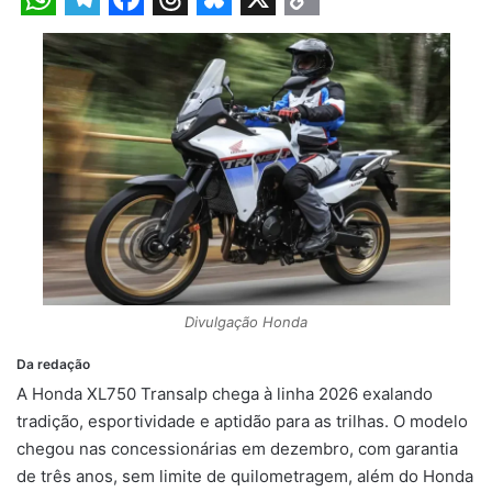
W
T
F
T
B
X
C
h
e
a
h
l
o
a
l
c
r
u
p
t
e
e
e
e
y
s
g
b
a
s
L
A
r
o
d
k
i
p
a
o
s
y
n
p
m
k
k
Divulgação Honda
Da redação
A Honda XL750 Transalp chega à linha 2026 exalando
tradição, esportividade e aptidão para as trilhas. O modelo
chegou nas concessionárias em dezembro, com garantia
de três anos, sem limite de quilometragem, além do Honda