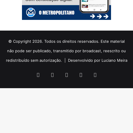
© Copyright 2026. Todos os direitos reservados. Este material
não pode ser publicado, transmitido por broadcast, reescrito ou
redistribuído sem autorização. |
Desenvolvido por Luciano Meira
Facebook
X
YouTube
Instagram
WhatsApp