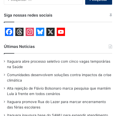
por:
Siga nossas redes sociais
F
T
I
B
X
Y
a
h
n
l
o
Últimas Notícias
c
r
s
u
u
Itaguara abre processo seletivo com cinco vagas temporárias
e
e
t
e
T
na Saúde
b
a
a
s
u
Comunidades desenvolvem soluções contra impactos da crise
o
d
g
k
b
climática
o
s
r
y
e
Alta rejeição de Flávio Bolsonaro marca pesquisa que mantém
Lula à frente em todos cenários
k
a
Itaguara promove Rua do Lazer para marcar encerramento
m
das férias escolares
Itaguara inaugura base do SAMU para expandir atendimento