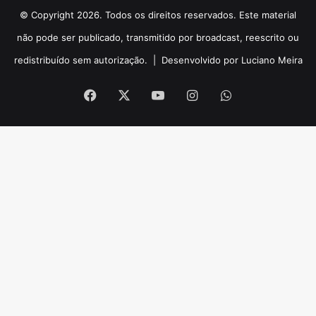
© Copyright 2026. Todos os direitos reservados. Este material
não pode ser publicado, transmitido por broadcast, reescrito ou
redistribuído sem autorização. |
Desenvolvido por Luciano Meira
Facebook
X
YouTube
Instagram
WhatsApp