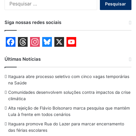
Pesquisar
por:
Siga nossas redes sociais
F
T
I
B
X
Y
a
h
n
l
o
Últimas Notícias
c
r
s
u
u
Itaguara abre processo seletivo com cinco vagas temporárias
e
e
t
e
T
na Saúde
b
a
a
s
u
Comunidades desenvolvem soluções contra impactos da crise
o
d
g
k
b
climática
o
s
r
y
e
Alta rejeição de Flávio Bolsonaro marca pesquisa que mantém
Lula à frente em todos cenários
k
a
Itaguara promove Rua do Lazer para marcar encerramento
m
das férias escolares