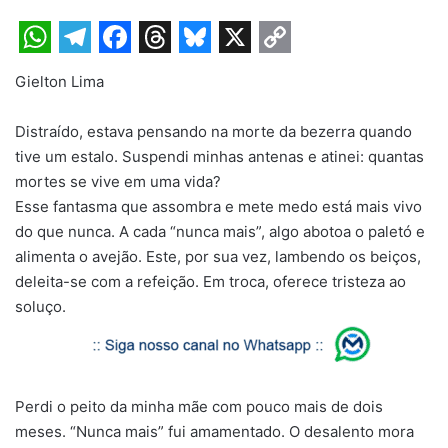
W
T
F
T
B
X
C
Gielton Lima
h
e
a
h
l
o
a
l
c
r
u
p
Distraído, estava pensando na morte da bezerra quando
t
e
e
e
e
y
tive um estalo. Suspendi minhas antenas e atinei: quantas
mortes se vive em uma vida?
s
g
b
a
s
L
Esse fantasma que assombra e mete medo está mais vivo
A
r
o
d
k
i
do que nunca. A cada “nunca mais”, algo abotoa o paletó e
p
a
o
s
y
n
alimenta o avejão. Este, por sua vez, lambendo os beiços,
deleita-se com a refeição. Em troca, oferece tristeza ao
p
m
k
k
soluço.
Perdi o peito da minha mãe com pouco mais de dois
meses. “Nunca mais” fui amamentado. O desalento mora