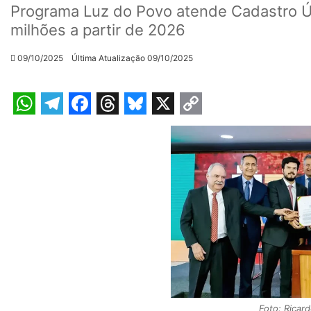
Programa Luz do Povo atende Cadastro Ú
milhões a partir de 2026
09/10/2025
Última Atualização 09/10/2025
W
T
F
T
B
X
C
h
e
a
h
l
o
a
l
c
r
u
p
t
e
e
e
e
y
s
g
b
a
s
L
A
r
o
d
k
i
p
a
o
s
y
n
p
m
k
k
Foto: Ricar