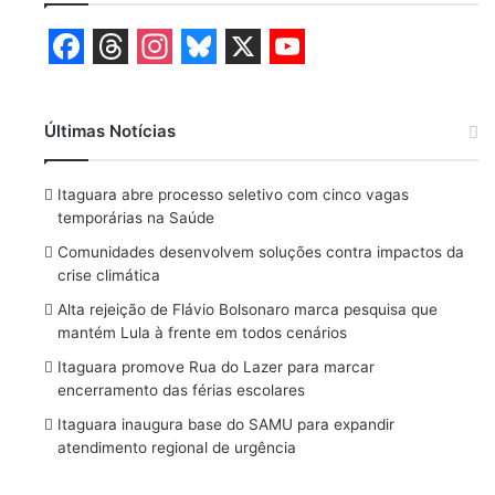
F
T
I
B
X
Y
a
h
n
l
o
Últimas Notícias
c
r
s
u
u
e
e
t
e
T
Itaguara abre processo seletivo com cinco vagas
b
a
a
s
u
temporárias na Saúde
o
d
g
k
b
Comunidades desenvolvem soluções contra impactos da
crise climática
o
s
r
y
e
Alta rejeição de Flávio Bolsonaro marca pesquisa que
k
a
mantém Lula à frente em todos cenários
m
Itaguara promove Rua do Lazer para marcar
encerramento das férias escolares
Itaguara inaugura base do SAMU para expandir
atendimento regional de urgência