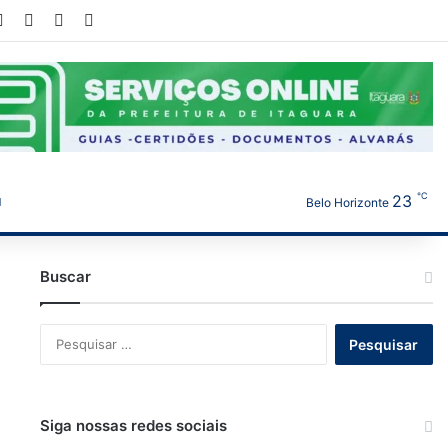
cebook
X
YouTube
Instagram
WhatsApp
℃
23
Belo Horizonte
Buscar
Pesquisar
por:
Siga nossas redes sociais