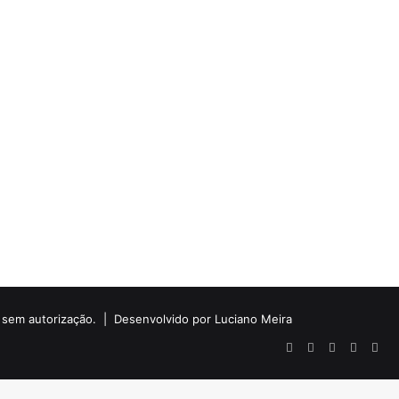
do sem autorização. |
Desenvolvido por Luciano Meira
Facebook
X
YouTube
Instagr
Wha