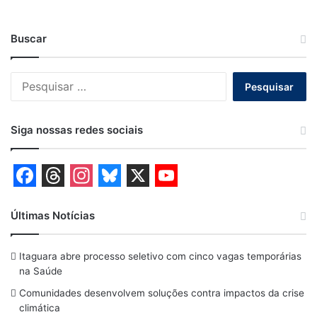
Buscar
Pesquisar
por:
Siga nossas redes sociais
F
T
I
B
X
Y
a
h
n
l
o
Últimas Notícias
c
r
s
u
u
Itaguara abre processo seletivo com cinco vagas temporárias
e
e
t
e
T
na Saúde
b
a
a
s
u
Comunidades desenvolvem soluções contra impactos da crise
o
d
g
k
b
climática