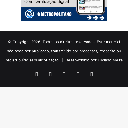
© Copyright 2026. Todos os direitos reservados. Este material
não pode ser publicado, transmitido por broadcast, reescrito ou
redistribuído sem autorização. |
Desenvolvido por Luciano Meira
Facebook
X
YouTube
Instagram
WhatsApp