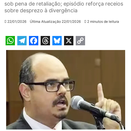
sob pena de retaliação; episódio reforça receios
sobre desprezo à divergência
22/01/2026
Última Atualização 22/01/2026
2 minutos de leitura
W
T
F
T
B
X
C
h
e
a
h
l
o
a
l
c
r
u
p
t
e
e
e
e
y
s
g
b
a
s
L
A
r
o
d
k
i
p
a
o
s
y
n
p
m
k
k