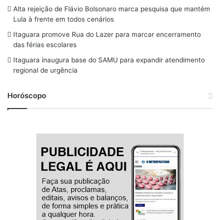
o
s
r
y
e
Alta rejeição de Flávio Bolsonaro marca pesquisa que mantém
Lula à frente em todos cenários
k
a
Itaguara promove Rua do Lazer para marcar encerramento
m
das férias escolares
Itaguara inaugura base do SAMU para expandir atendimento
regional de urgência
Horóscopo