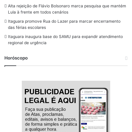
o
s
r
y
e
Alta rejeição de Flávio Bolsonaro marca pesquisa que mantém
Lula à frente em todos cenários
k
a
Itaguara promove Rua do Lazer para marcar encerramento
m
das férias escolares
Itaguara inaugura base do SAMU para expandir atendimento
regional de urgência
Horóscopo