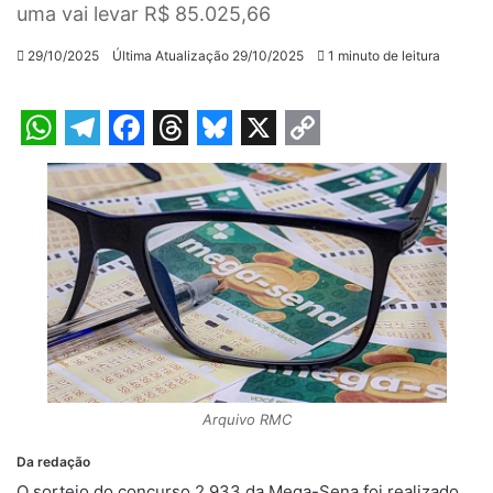
uma vai levar R$ 85.025,66
29/10/2025
Última Atualização 29/10/2025
1 minuto de leitura
W
T
F
T
B
X
C
h
e
a
h
l
o
a
l
c
r
u
p
t
e
e
e
e
y
s
g
b
a
s
L
A
r
o
d
k
i
p
a
o
s
y
n
p
m
k
k
Arquivo RMC
Da redação
O sorteio do concurso 2.933 da Mega-Sena foi realizado