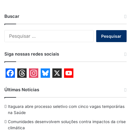
Buscar
Pesquisar
por:
Siga nossas redes sociais
F
T
I
B
X
Y
a
h
n
l
o
Últimas Notícias
c
r
s
u
u
Itaguara abre processo seletivo com cinco vagas temporárias
e
e
t
e
T
na Saúde
b
a
a
s
u
Comunidades desenvolvem soluções contra impactos da crise
o
d
g
k
b
climática