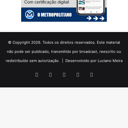
© Copyright 2026. Todos os direitos reservados. Este material
não pode ser publicado, transmitido por broadcast, reescrito ou
redistribuído sem autorização. |
Desenvolvido por Luciano Meira
Facebook
X
YouTube
Instagram
WhatsApp