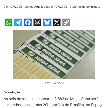
01/07/2025
Última Atualização 01/07/2025
Menos de um minuto
W
T
F
T
B
X
C
h
e
a
h
l
o
a
l
c
r
u
p
t
e
e
e
e
y
s
g
b
a
s
L
A
r
o
d
k
i
p
a
o
s
y
n
p
m
k
k
Arquivo RMC
Da redação
As seis dezenas do concurso 2.882 da Mega-Sena serão
sorteadas, a partir das 20h (horário de Brasília), no Espaço