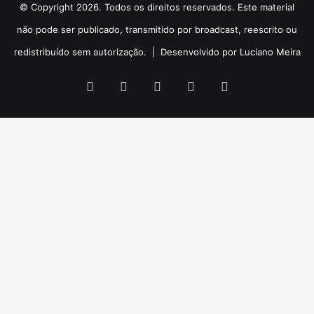
© Copyright 2026. Todos os direitos reservados. Este material
não pode ser publicado, transmitido por broadcast, reescrito ou
redistribuído sem autorização. |
Desenvolvido por Luciano Meira
Facebook
X
YouTube
Instagram
WhatsApp