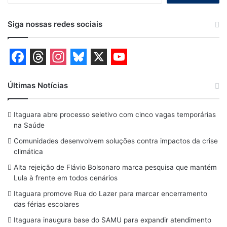
Siga nossas redes sociais
F
T
I
B
X
Y
a
h
n
l
o
Últimas Notícias
c
r
s
u
u
Itaguara abre processo seletivo com cinco vagas temporárias
e
e
t
e
T
na Saúde
b
a
a
s
u
Comunidades desenvolvem soluções contra impactos da crise
o
d
g
k
b
climática
o
s
r
y
e
Alta rejeição de Flávio Bolsonaro marca pesquisa que mantém
Lula à frente em todos cenários
k
a
Itaguara promove Rua do Lazer para marcar encerramento
m
das férias escolares
Itaguara inaugura base do SAMU para expandir atendimento