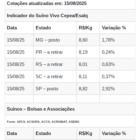
Cotações atualizadas em: 15/08/2025
h
e
a
h
l
o
a
l
c
r
u
p
Indicador do Suíno Vivo Cepea/Esalq
t
e
e
e
e
y
Data
Estado
R$/Kg
Variação %
s
g
b
a
s
L
15/08/25
MG – posto
8,60
1,78%
A
r
o
d
k
i
15/08/25
PR – a retirar
8,19
0,24%
p
a
o
s
y
n
p
m
k
k
15/08/25
RS – a retirar
8,01
0,63%
15/08/25
SC – a retirar
8,11
0,37%
15/08/25
SP – posto
8,82
2,92%
Suínos – Bolsas e Associações
Fonte: APCS; ACSURS; ACCS; ACRISMAT; ASEMG
Data
Estado
R$/Kg
Variação %