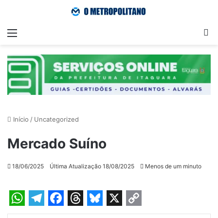
Menu
Pr
Início
/
Uncategorized
Mercado Suíno
18/06/2025
Última Atualização 18/08/2025
Menos de um minuto
W
T
F
T
B
X
C