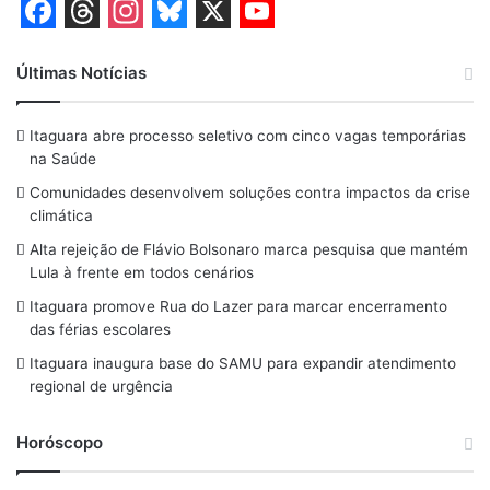
F
T
I
B
X
Y
a
h
n
l
o
Últimas Notícias
c
r
s
u
u
Itaguara abre processo seletivo com cinco vagas temporárias
e
e
t
e
T
na Saúde
b
a
a
s
u
Comunidades desenvolvem soluções contra impactos da crise
o
d
g
k
b
climática
o
s
r
y
e
Alta rejeição de Flávio Bolsonaro marca pesquisa que mantém
Lula à frente em todos cenários
k
a
Itaguara promove Rua do Lazer para marcar encerramento
m
das férias escolares
Itaguara inaugura base do SAMU para expandir atendimento
regional de urgência
Horóscopo