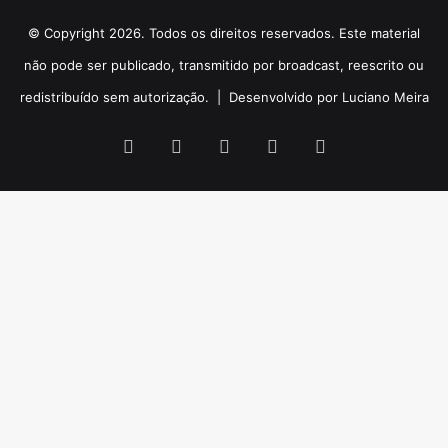
© Copyright 2026. Todos os direitos reservados. Este material
não pode ser publicado, transmitido por broadcast, reescrito ou
redistribuído sem autorização. |
Desenvolvido por Luciano Meira
Facebook
X
YouTube
Instagram
WhatsApp