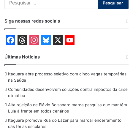
por:
Siga nossas redes sociais
F
T
I
B
X
Y
a
h
n
l
o
Últimas Notícias
c
r
s
u
u
Itaguara abre processo seletivo com cinco vagas temporárias
e
e
t
e
T
na Saúde
b
a
a
s
u
Comunidades desenvolvem soluções contra impactos da crise
o
d
g
k
b
climática
o
s
r
y
e
Alta rejeição de Flávio Bolsonaro marca pesquisa que mantém
Lula à frente em todos cenários
k
a
Itaguara promove Rua do Lazer para marcar encerramento
m
das férias escolares