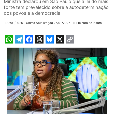
Ministra declarou em São Paulo que a lei do mais
forte tem prevalecido sobre a autodeterminação
dos povos e a democracia
27/01/2026
Última Atualização 27/01/2026
1 minuto de leitura
W
T
F
T
B
X
C
h
e
a
h
l
o
a
l
c
r
u
p
t
e
e
e
e
y
s
g
b
a
s
L
A
r
o
d
k
i
p
a
o
s
y
n
p
m
k
k