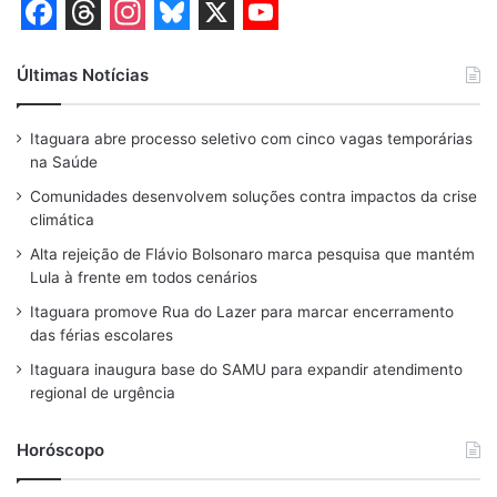
F
T
I
B
X
Y
a
h
n
l
o
Últimas Notícias
c
r
s
u
u
Itaguara abre processo seletivo com cinco vagas temporárias
e
e
t
e
T
na Saúde
b
a
a
s
u
Comunidades desenvolvem soluções contra impactos da crise
o
d
g
k
b
climática
o
s
r
y
e
Alta rejeição de Flávio Bolsonaro marca pesquisa que mantém
Lula à frente em todos cenários
k
a
Itaguara promove Rua do Lazer para marcar encerramento
m
das férias escolares
Itaguara inaugura base do SAMU para expandir atendimento
regional de urgência
Horóscopo