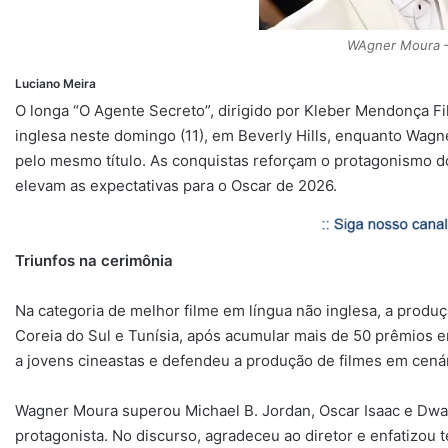
p
m
k
k
WAgner Moura 
Luciano Meira
O longa “O Agente Secreto”, dirigido por Kleber Mendonça Fi
inglesa neste domingo (11), em Beverly Hills, enquanto Wag
pelo mesmo título. As conquistas reforçam o protagonismo d
elevam as expectativas para o Oscar de 2026.
Triunfos na cerimônia
Na categoria de melhor filme em língua não inglesa, a prod
Coreia do Sul e Tunísia, após acumular mais de 50 prêmios e
a jovens cineastas e defendeu a produção de filmes em cenár
Wagner Moura superou Michael B. Jordan, Oscar Isaac e Dwa
protagonista. No discurso, agradeceu ao diretor e enfatizou 