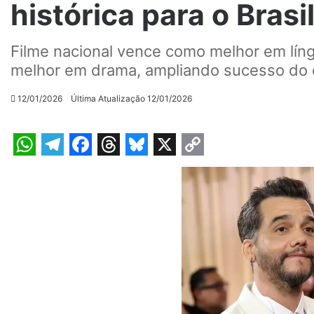
histórica para o Brasi
Filme nacional vence como melhor em líng
melhor em drama, ampliando sucesso do 
12/01/2026
Última Atualização 12/01/2026
W
T
F
T
B
X
C
h
e
a
h
l
o
a
l
c
r
u
p
t
e
e
e
e
y
s
g
b
a
s
L
A
r
o
d
k
i
p
a
o
s
y
n