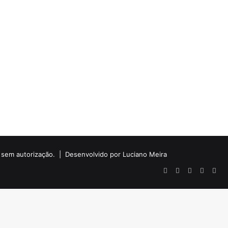
do sem autorização. |
Desenvolvido por Luciano Meira
Facebook
X
YouTube
Instagr
Wha