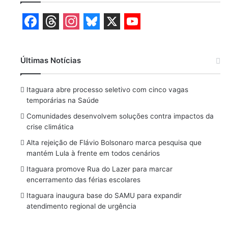
F
T
I
B
X
Y
a
h
n
l
o
Últimas Notícias
c
r
s
u
u
e
e
t
e
T
Itaguara abre processo seletivo com cinco vagas
b
a
a
s
u
temporárias na Saúde
o
d
g
k
b
Comunidades desenvolvem soluções contra impactos da
crise climática
o
s
r
y
e
Alta rejeição de Flávio Bolsonaro marca pesquisa que
k
a
mantém Lula à frente em todos cenários
m
Itaguara promove Rua do Lazer para marcar
encerramento das férias escolares
Itaguara inaugura base do SAMU para expandir
atendimento regional de urgência