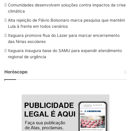
b
a
a
s
u
Comunidades desenvolvem soluções contra impactos da crise
o
d
g
k
b
climática
o
s
r
y
e
Alta rejeição de Flávio Bolsonaro marca pesquisa que mantém
Lula à frente em todos cenários
k
a
Itaguara promove Rua do Lazer para marcar encerramento
m
das férias escolares
Itaguara inaugura base do SAMU para expandir atendimento
regional de urgência
Horóscopo