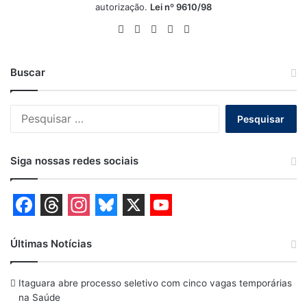
autorização.
Lei nº 9610/98
Website
Facebook
X
YouTube
Instagram
Buscar
Pesquisar
por:
Siga nossas redes sociais
F
T
I
B
X
Y
a
h
n
l
o
Últimas Notícias
c
r
s
u
u
Itaguara abre processo seletivo com cinco vagas temporárias
e
e
t
e
T
na Saúde