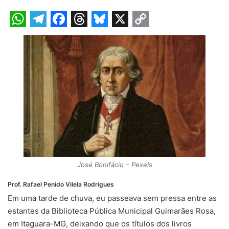
W
T
F
T
B
X
C
h
e
a
h
l
o
a
l
c
r
u
p
t
e
e
e
e
y
s
g
b
a
s
L
A
r
o
d
k
i
p
a
o
s
y
n
p
m
k
k
José Bonifácio – Pexels
Prof. Rafael Penido Vilela Rodrigues
Em uma tarde de chuva, eu passeava sem pressa entre as
estantes da Biblioteca Pública Municipal Guimarães Rosa,
em Itaguara-MG, deixando que os títulos dos livros