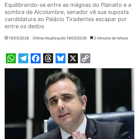
Equilibrando-se entre as mágoas do Planalto e a
sombra de Alcolumbre, senador vê sua suposta
candidatura ao Palácio Tiradentes escapar por
entre os dedos
19/05/2026
Última Atualização 19/05/2026
2 minutos de leitura
W
T
F
T
B
X
C
h
e
a
h
l
o
a
l
c
r
u
p
t
e
e
e
e
y
s
g
b
a
s
L
A
r
o
d
k
i
p
a
o
s
y
n
p
m
k
k