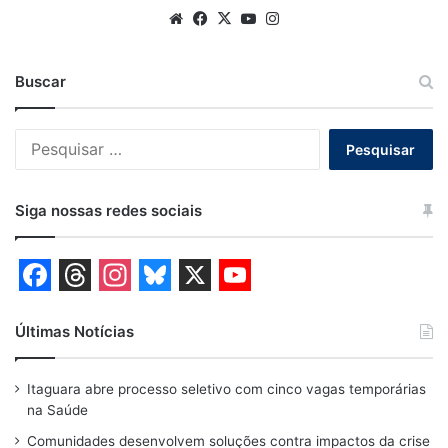
Website
Facebook
X
YouTube
Instagram
Buscar
Pesquisar
por:
Siga nossas redes sociais
F
T
I
B
X
Y
a
h
n
l
o
Últimas Notícias
c
r
s
u
u
Itaguara abre processo seletivo com cinco vagas temporárias
e
e
t
e
T
na Saúde
b
a
a
s
u
Comunidades desenvolvem soluções contra impactos da crise