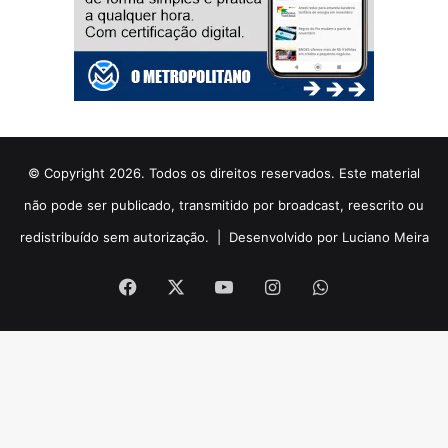
© Copyright 2026. Todos os direitos reservados. Este material
não pode ser publicado, transmitido por broadcast, reescrito ou
redistribuído sem autorização. |
Desenvolvido por Luciano Meira
Facebook
X
YouTube
Instagram
WhatsApp