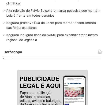
o
d
g
k
b
climática
o
s
r
y
e
Alta rejeição de Flávio Bolsonaro marca pesquisa que mantém
Lula à frente em todos cenários
k
a
Itaguara promove Rua do Lazer para marcar encerramento
m
das férias escolares
Itaguara inaugura base do SAMU para expandir atendimento
regional de urgência
Horóscopo