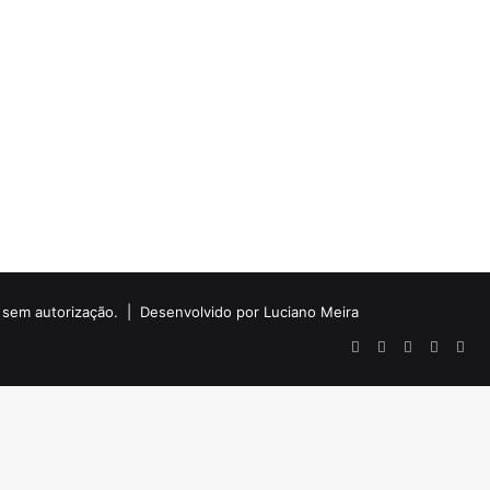
do sem autorização. |
Desenvolvido por Luciano Meira
Facebook
X
YouTube
Instagr
Wha