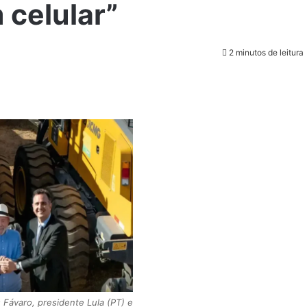
 celular”
2 minutos de leitura
s Fávaro, presidente Lula (PT) e