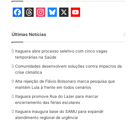
F
T
I
B
X
Y
a
h
n
l
o
Últimas Notícias
c
r
s
u
u
e
e
t
e
T
Itaguara abre processo seletivo com cinco vagas
b
a
a
s
u
temporárias na Saúde
o
d
g
k
b
Comunidades desenvolvem soluções contra impactos da
crise climática
o
s
r
y
e
Alta rejeição de Flávio Bolsonaro marca pesquisa que
k
a
mantém Lula à frente em todos cenários
m
Itaguara promove Rua do Lazer para marcar
encerramento das férias escolares
Itaguara inaugura base do SAMU para expandir
atendimento regional de urgência