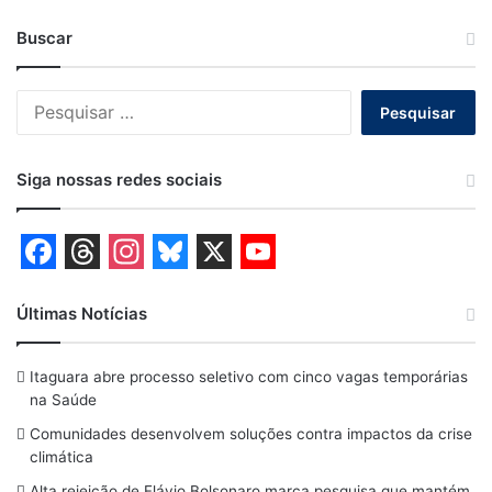
Buscar
Pesquisar
por:
Siga nossas redes sociais
F
T
I
B
X
Y
a
h
n
l
o
Últimas Notícias
c
r
s
u
u
Itaguara abre processo seletivo com cinco vagas temporárias
e
e
t
e
T
na Saúde
b
a
a
s
u
Comunidades desenvolvem soluções contra impactos da crise
o
d
g
k
b
climática
Alta rejeição de Flávio Bolsonaro marca pesquisa que mantém