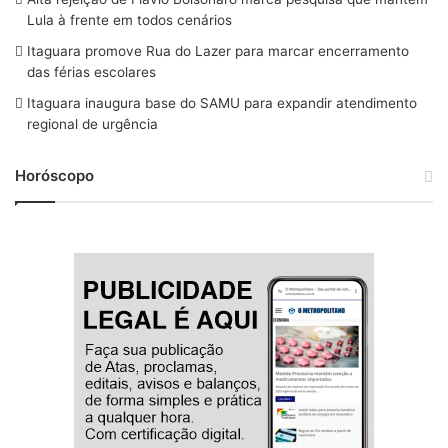
o
s
r
y
e
Lula à frente em todos cenários
k
a
Itaguara promove Rua do Lazer para marcar encerramento
m
das férias escolares
Itaguara inaugura base do SAMU para expandir atendimento
regional de urgência
Horóscopo