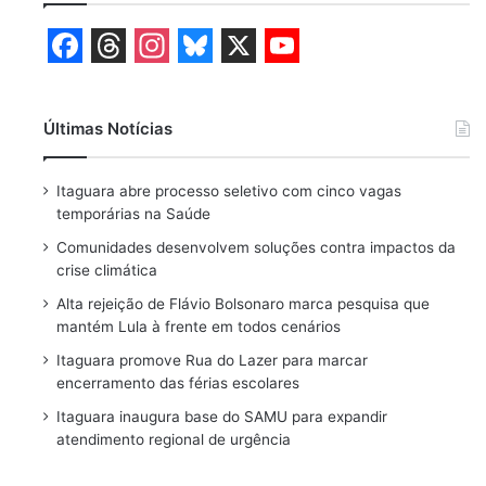
F
T
I
B
X
Y
a
h
n
l
o
Últimas Notícias
c
r
s
u
u
e
e
t
e
T
Itaguara abre processo seletivo com cinco vagas
b
a
a
s
u
temporárias na Saúde
o
d
g
k
b
Comunidades desenvolvem soluções contra impactos da
crise climática
o
s
r
y
e
Alta rejeição de Flávio Bolsonaro marca pesquisa que
k
a
mantém Lula à frente em todos cenários
m
Itaguara promove Rua do Lazer para marcar
encerramento das férias escolares
Itaguara inaugura base do SAMU para expandir
atendimento regional de urgência