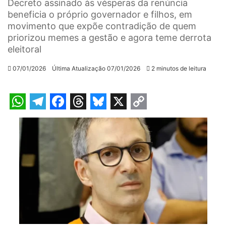
Decreto assinado às vésperas da renúncia
beneficia o próprio governador e filhos, em
movimento que expõe contradição de quem
priorizou memes a gestão e agora teme derrota
eleitoral
07/01/2026
Última Atualização 07/01/2026
2 minutos de leitura
W
T
F
T
B
X
C
h
e
a
h
l
o
a
l
c
r
u
p
t
e
e
e
e
y
s
g
b
a
s
L
A
r
o
d
k
i
p
a
o
s
y
n