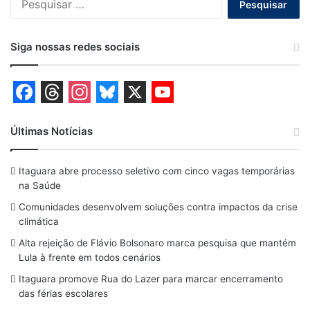
por:
Siga nossas redes sociais
F
T
I
B
X
Y
a
h
n
l
o
Últimas Notícias
c
r
s
u
u
Itaguara abre processo seletivo com cinco vagas temporárias
e
e
t
e
T
na Saúde
b
a
a
s
u
Comunidades desenvolvem soluções contra impactos da crise
o
d
g
k
b
climática
o
s
r
y
e
Alta rejeição de Flávio Bolsonaro marca pesquisa que mantém
Lula à frente em todos cenários
k
a
Itaguara promove Rua do Lazer para marcar encerramento
m
das férias escolares