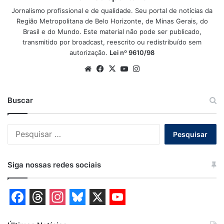
Jornalismo profissional e de qualidade. Seu portal de notícias da
Região Metropolitana de Belo Horizonte, de Minas Gerais, do
Brasil e do Mundo. Este material não pode ser publicado,
transmitido por broadcast, reescrito ou redistribuído sem
autorização.
Lei nº 9610/98
Website
Facebook
X
YouTube
Instagram
Buscar
Pesquisar
por:
Siga nossas redes sociais
F
T
I
B
X
Y