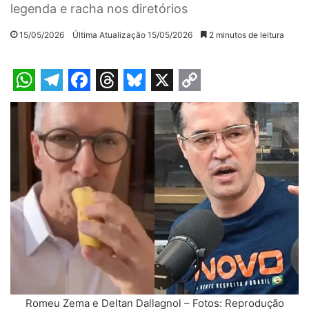
legenda e racha nos diretórios
15/05/2026
Última Atualização 15/05/2026
2 minutos de leitura
W
T
F
T
B
X
C
h
e
a
h
l
o
a
l
c
r
u
p
t
e
e
e
e
y
s
g
b
a
s
L
A
r
o
d
k
i
p
a
o
s
y
n
p
m
k
k
Romeu Zema e Deltan Dallagnol – Fotos: Reprodução