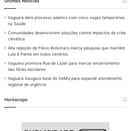
a
h
n
l
o
Últimas Notícias
c
r
s
u
u
Itaguara abre processo seletivo com cinco vagas temporárias
e
e
t
e
T
na Saúde
b
a
a
s
u
Comunidades desenvolvem soluções contra impactos da crise
o
d
g
k
b
climática
o
s
r
y
e
Alta rejeição de Flávio Bolsonaro marca pesquisa que mantém
Lula à frente em todos cenários
k
a
Itaguara promove Rua do Lazer para marcar encerramento
m
das férias escolares
Itaguara inaugura base do SAMU para expandir atendimento
regional de urgência
Horóscopo