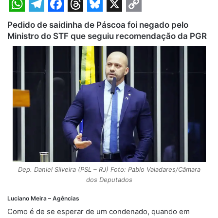
W
T
F
T
B
X
C
Pedido de saidinha de Páscoa foi negado pelo
h
e
a
h
l
o
Ministro do STF que seguiu recomendação da PGR
a
l
c
r
u
p
t
e
e
e
e
y
s
g
b
a
s
L
A
r
o
d
k
i
p
a
o
s
y
n
p
m
k
k
Dep. Daniel Silveira (PSL – RJ) Foto: Pablo Valadares/Câmara
dos Deputados
Luciano Meira – Agências
Como é de se esperar de um condenado, quando em