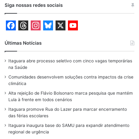
Siga nossas redes sociais
F
T
I
B
X
Y
a
h
n
l
o
Últimas Notícias
c
r
s
u
u
Itaguara abre processo seletivo com cinco vagas temporárias
e
e
t
e
T
na Saúde
b
a
a
s
u
Comunidades desenvolvem soluções contra impactos da crise
o
d
g
k
b
climática
o
s
r
y
e
Alta rejeição de Flávio Bolsonaro marca pesquisa que mantém
Lula à frente em todos cenários
k
a
Itaguara promove Rua do Lazer para marcar encerramento
m
das férias escolares
Itaguara inaugura base do SAMU para expandir atendimento
regional de urgência