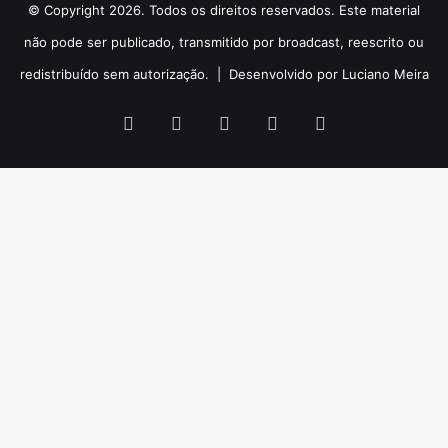
© Copyright 2026. Todos os direitos reservados. Este material
não pode ser publicado, transmitido por broadcast, reescrito ou
redistribuído sem autorização. |
Desenvolvido por Luciano Meira
Facebook
X
YouTube
Instagram
WhatsApp