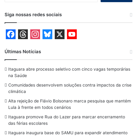
Siga nossas redes sociais
F
T
I
B
X
Y
a
h
n
l
o
Últimas Notícias
c
r
s
u
u
Itaguara abre processo seletivo com cinco vagas temporárias
e
e
t
e
T
na Saúde
b
a
a
s
u
Comunidades desenvolvem soluções contra impactos da crise
o
d
g
k
b
climática
o
s
r
y
e
Alta rejeição de Flávio Bolsonaro marca pesquisa que mantém
Lula à frente em todos cenários
k
a
Itaguara promove Rua do Lazer para marcar encerramento
m
das férias escolares
Itaguara inaugura base do SAMU para expandir atendimento