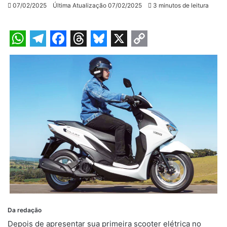
07/02/2025
Última Atualização 07/02/2025
3 minutos de leitura
W
T
F
T
B
X
C
h
e
a
h
l
o
a
l
c
r
u
p
t
e
e
e
e
y
s
g
b
a
s
L
A
r
o
d
k
i
p
a
o
s
y
n
p
m
k
k
Da redação
Depois de apresentar sua primeira scooter elétrica no