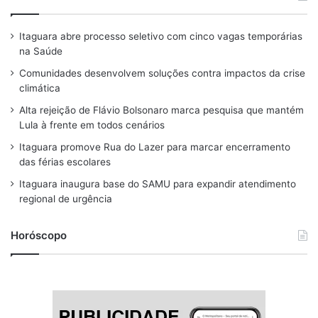
a
h
n
l
o
c
r
s
u
u
Itaguara abre processo seletivo com cinco vagas temporárias
e
e
t
e
T
na Saúde
b
a
a
s
u
Comunidades desenvolvem soluções contra impactos da crise
o
d
g
k
b
climática
o
s
r
y
e
Alta rejeição de Flávio Bolsonaro marca pesquisa que mantém
Lula à frente em todos cenários
k
a
Itaguara promove Rua do Lazer para marcar encerramento
m
das férias escolares
Itaguara inaugura base do SAMU para expandir atendimento
regional de urgência
Horóscopo