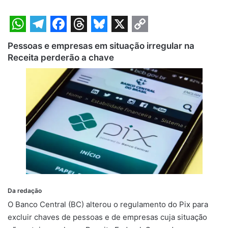
W
T
F
T
B
X
C
Pessoas e empresas em situação irregular na
h
e
a
h
l
o
Receita perderão a chave
a
l
c
r
u
p
t
e
e
e
e
y
s
g
b
a
s
L
A
r
o
d
k
i
p
a
o
s
y
n
p
m
k
k
Da redação
O Banco Central (BC) alterou o regulamento do Pix para
excluir chaves de pessoas e de empresas cuja situação