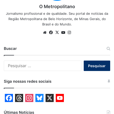
O Metropolitano
Jornalismo profissional e de qualidade. Seu portal de notícias da
Região Metropolitana de Belo Horizonte, de Minas Gerais, do
Brasil e do Mundo.
Website
Facebook
X
YouTube
Instagram
Buscar
Pesquisar
por:
Siga nossas redes sociais
F
T
I
B
X
Y
Últimas Notícias