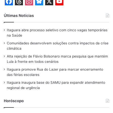
F
T
I
B
X
Y
a
h
n
l
o
Últimas Notícias
c
r
s
u
u
Itaguara abre processo seletivo com cinco vagas temporárias
e
e
t
e
T
na Saúde
b
a
a
s
u
Comunidades desenvolvem soluções contra impactos da crise
o
d
g
k
b
climática
o
s
r
y
e
Alta rejeição de Flávio Bolsonaro marca pesquisa que mantém
Lula à frente em todos cenários
k
a
Itaguara promove Rua do Lazer para marcar encerramento
m
das férias escolares
Itaguara inaugura base do SAMU para expandir atendimento
regional de urgência
Horóscopo