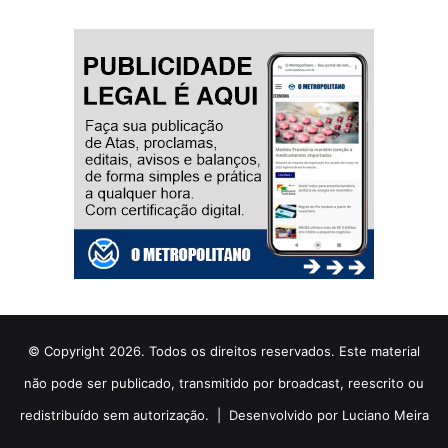
© Copyright 2026. Todos os direitos reservados. Este material
não pode ser publicado, transmitido por broadcast, reescrito ou
redistribuído sem autorização. |
Desenvolvido por Luciano Meira